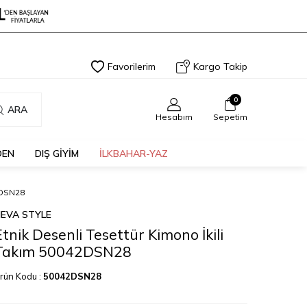
Favorilerim
Kargo Takip
0
ARA
Hesabım
Sepetim
DEN
DIŞ GİYİM
İLKBAHAR-YAZ
2DSN28
EVA STYLE
Etnik Desenli Tesettür Kimono İkili
Takım 50042DSN28
rün Kodu :
50042DSN28