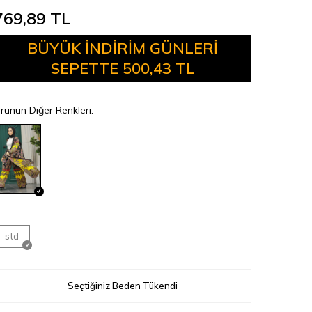
769,89
TL
BÜYÜK İNDİRİM GÜNLERİ
SEPETTE
500,43 TL
rünün Diğer Renkleri:
std
Seçtiğiniz Beden Tükendi