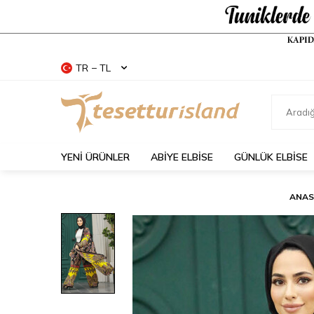
TR − TL
YENİ ÜRÜNLER
ABİYE ELBİSE
GÜNLÜK ELBİSE
ANAS