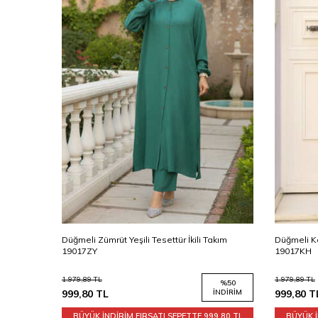
9017S
Düğmeli Zümrüt Yeşili Tesettür İkili Takım
Düğmeli Ka
19017ZY
19017KH
1.979,89
TL
1.979,89
TL
%
50
%
50
İNDIRIM
999,80
TL
İNDIRIM
999,80
T
9,80 TL
BÜYÜK İNDİRİM FIRSATI SEPETTE
999,80 TL
BÜYÜK İ