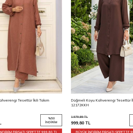
hverengi Tesettür İkili Takım
Düğmeli Koyu Kahverengi Tesettür İk
12172KKH
1.979,89
TL
%
50
L
İNDIRIM
999,80
TL
NDİRİM FIRSATI SEPETTE
999,80 TL
BÜYÜK İNDİRİM FIRSATI SEPETTE
9