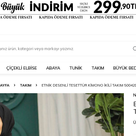
ÇIÇEKLI ELBISE
ABAYA
TUNİK
TAKIM
BÜYÜK BE
AYFA
TAKIM
ETNIK DESENLI TESETTÜR KIMONO İKILI TAKIM 5004
N
Ü