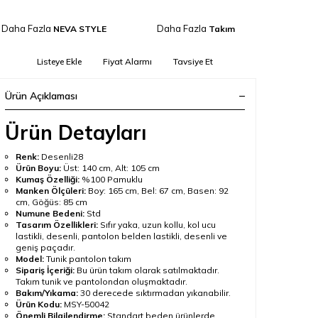
Daha Fazla
Daha Fazla
NEVA STYLE
Takım
Listeye Ekle
Fiyat Alarmı
Tavsiye Et
Ürün Açıklaması
Ürün Detayları
Renk:
Desenli28
Ürün Boyu:
Üst: 140 cm, Alt: 105 cm
Kumaş Özelliği:
%100 Pamuklu
Manken Ölçüleri:
Boy: 165 cm, Bel: 67 cm, Basen: 92
cm, Göğüs: 85 cm
Numune Bedeni:
Std
Tasarım Özellikleri:
Sıfır yaka, uzun kollu, kol ucu
lastikli, desenli, pantolon belden lastikli, desenli ve
geniş paçadır.
Model:
Tunik pantolon takım
Sipariş İçeriği:
Bu ürün takım olarak satılmaktadır.
Takım tunik ve pantolondan oluşmaktadır.
Bakım/Yıkama:
30 derecede sıktırmadan yıkanabilir.
Ürün Kodu:
MSY-50042
Önemli Bilgilendirme:
Standart beden ürünlerde