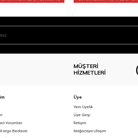
MÜŞTERI
HIZMETLERI
şim
Üye
Yeni Üyelik
er
Üye Girişi
eri Yorumları
İletişim
 Kargo Bedava!
Mağazaya Ulaşım