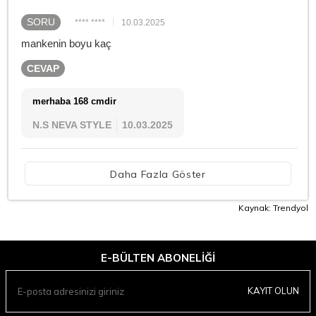
SORU
**** ****
10.03.2025
mankenin boyu kaç
CEVAP
merhaba 168 cmdir
N.S NEVA STYLE
10.03.2025
Daha Fazla Göster
Kaynak: Trendyol
E-BÜLTEN ABONELIĞI
KAYIT OLUN