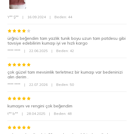
tamamlanabilir?
Loafer, babet, sade spor ayakkabı veya kısa topuklu ayakkabı;
günlük el ya da omuz çantasıyla tamamlanabilir.
Y** Ş**
|
16.09.2024
|
Beden: 44
Ürünün kodu nedir?
Ürün kodu MDL-19017 olarak belirtilmiştir.
ürğnü beğendim tam yazlık tunik boyu uzun tam patdesu gibi
tavsiye edebilirim kumaşı iyi ve hızlı kargo
Ürün Açıklaması
**** ****
|
22.06.2025
|
Beden: 42
Materyal Bileşeni
Tekstil
Yıkama Talimatı
30 derecede sıktırmadan
yıkanabilir.
çok güzel tam mevsimlik terletmez bir kumaşı var bedeninizi
alın derim .
Üretici Adres Bilgisi
Altınşehir, Nezih Sk. No:6,
34775 Ümraniye/
**** ****
|
22.07.2026
|
Beden: 50
İstanbul/Türkiye
Üretici Mail Adresi
info@neva-style.com
kumaşını ve rengini çok beğendim
Üretici Adı
NEVA STYLE
t** b**
|
28.04.2025
|
Beden: 48