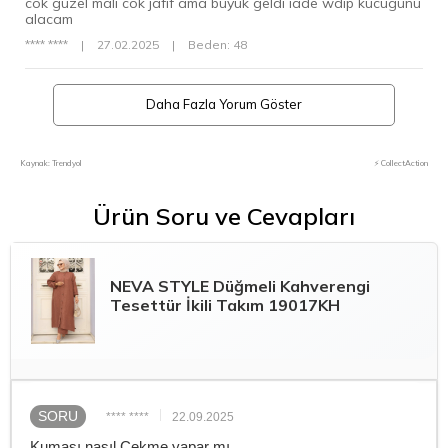
cok guzel mali cok jafif ama buyuk geldi iade wdip kucugunu
alacam
**** ****
|
27.02.2025
|
Beden: 48
Daha Fazla Yorum Göster
Kaynak: Trendyol
⚡ CollectAction
Ürün Soru ve Cevapları
NEVA STYLE
Düğmeli Kahverengi
Tesettür İkili Takım 19017KH
SORU
**** ****
22.09.2025
Kumaşı nasıl Çekme yapar mı