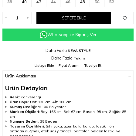
38
40
42
44
46
48
50
52
SEPETE EKLE
Whatsapp ile Sipariş Ver
Daha Fazla
NEVA STYLE
Daha Fazla
Takım
Listeye Ekle
Fiyat Alarmı
Tavsiye Et
Ürün Açıklaması
Ürün Detayları
Renk:
Kahverengi
Ürün Boyu:
Üst: 130 cm, Alt: 100 cm
Kumaş Özelliği:
%100 Polyester
Manken Ölçüleri:
Boy: 165 cm, Bel: 67 cm, Basen: 98 cm, Göğüs: 85
cm
Numune Bedeni:
38 Beden
Tasarım Özellikleri:
Sıfır yaka, uzun kollu, kol ucu lastikli, ön
ortadan düğmeli, etek ucu yırtmaçlı, pantolon belden lastikli ve
boru paçadır.