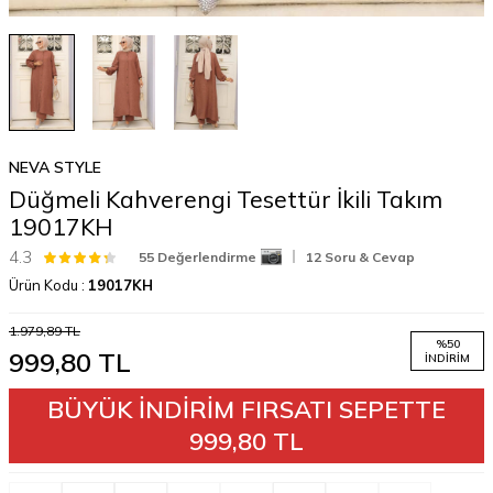
NEVA STYLE
Düğmeli Kahverengi Tesettür İkili Takım
19017KH
4.3
55 Değerlendirme
12 Soru & Cevap
Ürün Kodu :
19017KH
1.979,89
TL
%
50
999,80
TL
İNDIRIM
BÜYÜK İNDİRİM FIRSATI SEPETTE
999,80 TL