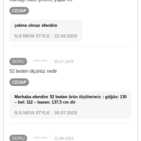
CEVAP
çekme olmaz efendim
N.S NEVA STYLE
22.09.2025
SORU
**** ****
05.07.2025
52 beden ölçünüz nedir
CEVAP
Merhaba efendim 52 beden ürün ölçülerimiz : göğüs: 130
– bel: 112 – basen: 137,5 cm dir
N.S NEVA STYLE
05.07.2025
SORU
**** ****
21.08.2024