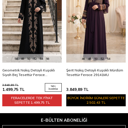
58
48
50
52
54
56
46
48
50
52
54
Geometrik Nakış Detaylı Kuşaklı
Şerit Nakış Detaylı Kuşaklı Mürdüm
Siyah Bej Tesettür Ferace
Tesettür Ferace 29141MU
29142SBEJ
3.849,89
TL
%
61
1.499,75
TL
3.849,89
TL
İNDIRIM
FERACELERDE TEK FİYAT
BÜYÜK İNDİRİM GÜNLERİ SEPETTE
SEPETTE
1.499,75 TL
2.502,43 TL
E-BÜLTEN ABONELIĞI