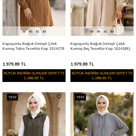
38
40
42
44
38
40
42
44
Kapüşonlu Bağcık Detaylı Çilek
Kapüşonlu Bağcık Detaylı Çilek
Kumaş Taba Tesettür Kap 15241TB
Kumaş Bej Tesettür Kap 15241BEJ
1.979,89
TL
1.979,89
TL
BÜYÜK İNDİRİM GÜNLERİ SEPETTE
BÜYÜK İNDİRİM GÜNLERİ SEPETTE
1.286,93 TL
1.286,93 TL
YENI
YENI