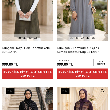
38
40
42
44
38
40
42
44
46
Kapşonlu Koyu Haki Tesettür Yelek
Kapüşonlu Fermuarlı Gri Çilek
30415KHK
Kumaş Tesettür Kap 15493GR
1.649,89
TL
%
39
999,80
TL
999,80
TL
İNDIRIM
BÜYÜK İNDİRİM FIRSATI SEPETTE
BÜYÜK İNDİRİM FIRSATI SEPETTE
999,80 TL
999,80 TL
YENI
YENI