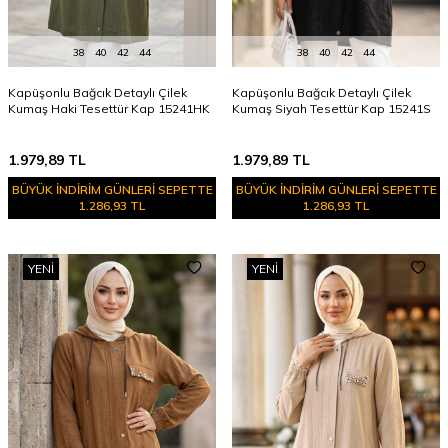
38
40
42
44
38
40
42
44
Kapüşonlu Bağcık Detaylı Çilek
Kapüşonlu Bağcık Detaylı Çilek
Kumaş Haki Tesettür Kap 15241HK
Kumaş Siyah Tesettür Kap 15241S
1.979,89
TL
1.979,89
TL
BÜYÜK İNDİRİM GÜNLERİ SEPETTE
BÜYÜK İNDİRİM GÜNLERİ SEPETTE
1.286,93 TL
1.286,93 TL
YENI
YENI