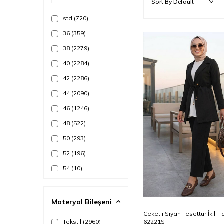
std
(720)
36
(359)
38
(2279)
40
(2284)
42
(2286)
44
(2090)
46
(1246)
48
(522)
50
(293)
52
(196)
54
(10)
56
(2)
38
40
1
(29)
Materyal Bileşeni
Add to
2
(29)
Ceketli Siyah Tesettür İkili 
Cart
Tekstil
(2960)
62221S