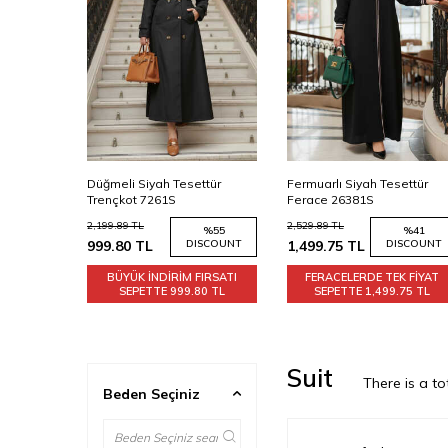
ttür
Fermuarlı Siyah Tesettür
Roba Detailed Black Mode
Ferace 26381S
Tunic 10184S
2,529.89
TL
1,099.89
TL
%
55
%
41
%
55
SCOUNT
1,499.75
TL
DISCOUNT
499.85
TL
DISCOUNT
IRSATI
FERACELERDE TEK FİYAT
BÜYÜK İNDİRİM FIRSATI
80 TL
SEPETTE
1,499.75 TL
SEPETTE
499.85 TL
Suit
There is a to
Beden Seçiniz