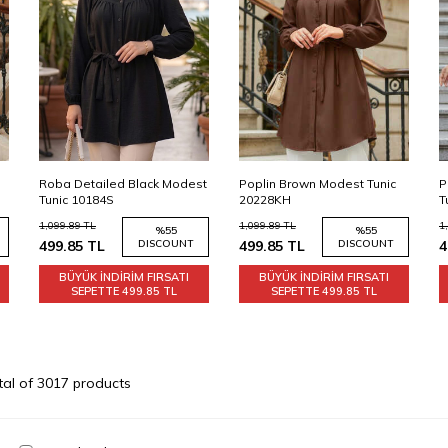
st
Poplin Brown Modest Tunic
Poplin Burgundy Modest
P
20228KH
Tunic 20228BR
M
1,099.89
TL
1,099.89
TL
1
%
55
%
55
499.85
TL
DISCOUNT
499.85
TL
DISCOUNT
4
BÜYÜK İNDİRİM FIRSATI
BÜYÜK İNDİRİM FIRSATI
SEPETTE
499.85 TL
SEPETTE
499.85 TL
tal of
3017
products