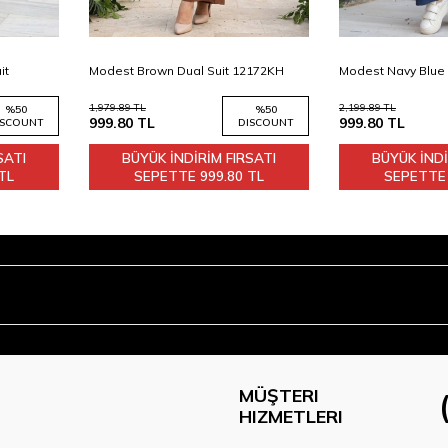
42
44
46
38
48
40
42
44
46
38
48
Add to
Add to
it
Modest Brown Dual Suit 12172KH
Modest Navy Blue 
Cart
Cart
1,979.89
TL
2,199.89
TL
%
50
%
50
999.80
TL
999.80
TL
ISCOUNT
DISCOUNT
SATI
BÜYÜK İNDİRİM FIRSATI
BÜYÜK İNDİ
TL
SEPETTE
999.80 TL
SEPETT
MÜŞTERI
HIZMETLERI