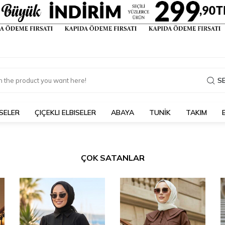
S
SELER
ÇIÇEKLI ELBISELER
ABAYA
TUNİK
TAKIM
ÇOK SATANLAR