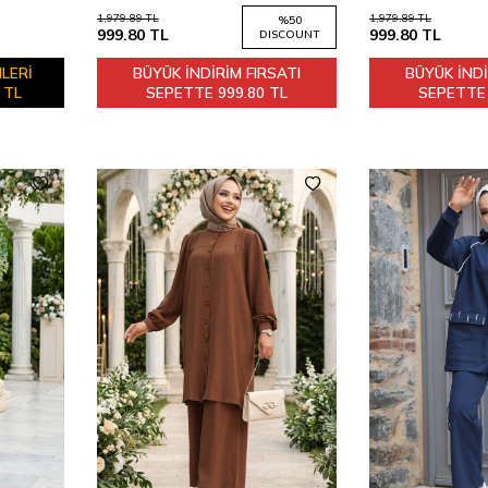
1,979.89
TL
1,979.89
TL
%
50
999.80
TL
999.80
TL
DISCOUNT
LERİ
BÜYÜK İNDİRİM FIRSATI
BÜYÜK İNDİ
 TL
SEPETTE
999.80 TL
SEPETT