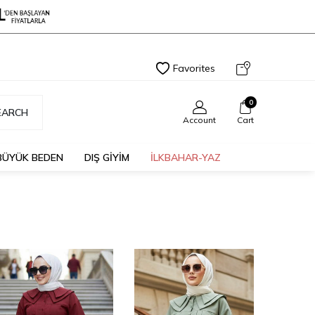
Favorites
0
EARCH
Account
Cart
BÜYÜK BEDEN
DIŞ GİYİM
İLKBAHAR-YAZ