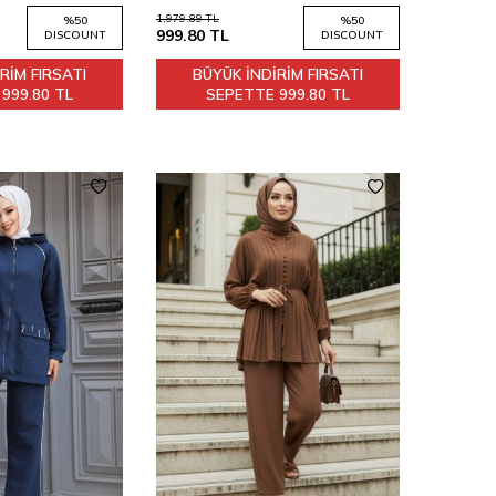
1,979.89
TL
%
50
%
50
999.80
TL
DISCOUNT
DISCOUNT
RİM FIRSATI
BÜYÜK İNDİRİM FIRSATI
E
999.80 TL
SEPETTE
999.80 TL