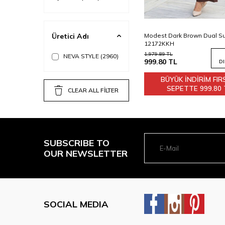
38
40
Add to
Üretici Adı
Modest Dark Brown Dual Su
Cart
12172KKH
1,979.89
TL
NEVA STYLE
(2960)
999.80
TL
D
BÜYÜK İNDİRİM FIR
SEPETTE
999.80 
CLEAR ALL FİLTER
SUBSCRIBE TO
OUR NEWSLETTER
SOCIAL MEDIA