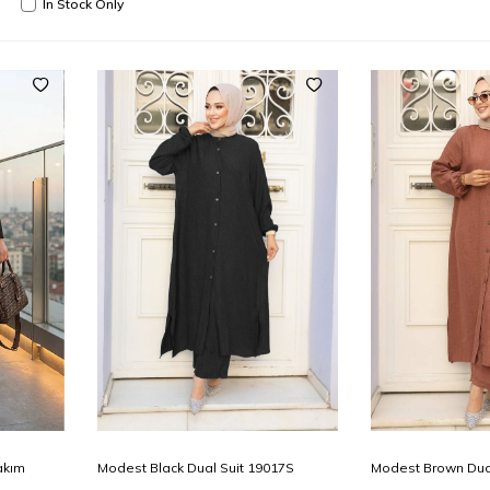
In Stock Only
42
44
46
38
40
42
44
46
38
48
Add to
Add to
Takım
Modest Black Dual Suit 19017S
Modest Brown Dua
Cart
Cart