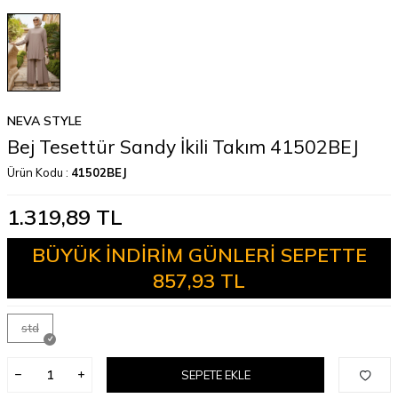
NEVA STYLE
Bej Tesettür Sandy İkili Takım 41502BEJ
Ürün Kodu :
41502BEJ
1.319,89
TL
BÜYÜK İNDİRİM GÜNLERİ SEPETTE
857,93 TL
std
SEPETE EKLE