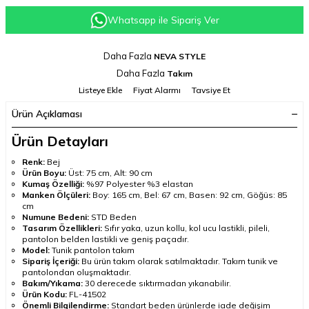
Whatsapp ile Sipariş Ver
Daha Fazla
NEVA STYLE
Daha Fazla
Takım
Listeye Ekle
Fiyat Alarmı
Tavsiye Et
Ürün Açıklaması
Ürün Detayları
Renk:
Bej
Ürün Boyu:
Üst: 75 cm, Alt: 90 cm
Kumaş Özelliği:
%97 Polyester %3 elastan
Manken Ölçüleri:
Boy: 165 cm, Bel: 67 cm, Basen: 92 cm, Göğüs: 85
cm
Numune Bedeni:
STD Beden
Tasarım Özellikleri:
Sıfır yaka, uzun kollu, kol ucu lastikli, pileli,
pantolon belden lastikli ve geniş paçadır.
Model:
Tunik pantolon takım
Sipariş İçeriği:
Bu ürün takım olarak satılmaktadır. Takım tunik ve
pantolondan oluşmaktadır.
Bakım/Yıkama:
30 derecede sıktırmadan yıkanabilir.
Ürün Kodu:
FL-41502
Önemli Bilgilendirme:
Standart beden ürünlerde iade değişim