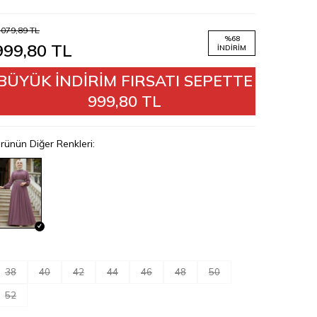
.079,89
TL
%
68
999,80
TL
İNDIRIM
BÜYÜK İNDİRİM FIRSATI SEPETTE
999,80 TL
rünün Diğer Renkleri:
38
40
42
44
46
48
50
52