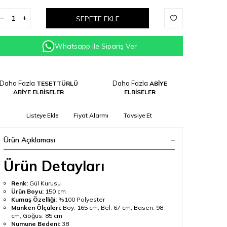
SEPETE EKLE
Whatsapp ile Sipariş Ver
Daha Fazla
Daha Fazla
TESETTÜRLÜ
ABİYE
ABİYE ELBİSELER
ELBİSELER
Listeye Ekle
Fiyat Alarmı
Tavsiye Et
Ürün Açıklaması
Ürün Detayları
Renk:
Gül Kurusu
Ürün Boyu:
150 cm
Kumaş Özelliği:
%100 Polyester
Manken Ölçüleri:
Boy: 165 cm, Bel: 67 cm, Basen: 98
cm, Göğüs: 85 cm
Numune Bedeni:
38