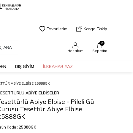
Favorilerim
Kargo Takip
0
ARA
Hesabım
Sepetim
DEN
DIŞ GİYİM
İLKBAHAR-YAZ
ETTÜR ABIYE ELBISE 25888GK
ESETTÜRLÜ ABİYE ELBİSELER
Tesettürlü Abiye Elbise - Pileli Gül
Kurusu Tesettür Abiye Elbise
25888GK
rün Kodu :
25888GK