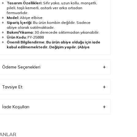
Tasarım Özellikleri:
Sıfır yaka, uzun kollu, manşetli,
pileli, taşlı kemerli, astarlı ver arka ortadan
fermuarlıdır.
Model:
Abiye elbise
Sipariş İçeriği:
Bu ürün kombin değildir. Sadece
abiye olarak satılmaktadır.
Bakım/Yıkama:
30 derecede sıktırmadan yıkanabilir.
Ürün Kodu:
FY-25888
Önemli Bilgilendirme: Bu ürün abiye olduğu için iade
kabul edilmemektedir. Değişim yapılır. (Abiye
ürünlerin değişimi yine abiye ürünlerle
yapılmaktadır.)
Ödeme Seçenekleri
Ürün standart kalıp olup normalde kullandığınız
bedeni sipariş vermeniz tavsiye olunur.
Çekim ve ekran ayarlarına bağlı olarak ürün renginde ton
farklılığı görülebilir.
Tavsiye Et
Ürün Açıklaması
Tesetturisland koleksiyonunda yer alan
Taş Detaylı
İade Koşulları
Pileli Gül Kurusu Tesettür Abiye Elbise FY-25888
, zarif
ve davet odaklı bir görünüm sunar. Sıfır yaka, uzun
kollu, manşetli, pileli, taşlı kemerli, astarlı ver arka
ortadan fermuarlıdır.
Kumaş içeriği %100 Polyester olarak belirtilmiştir. Ürün
LANLAR
boyu 150 cm olarak belirtilmiştir.