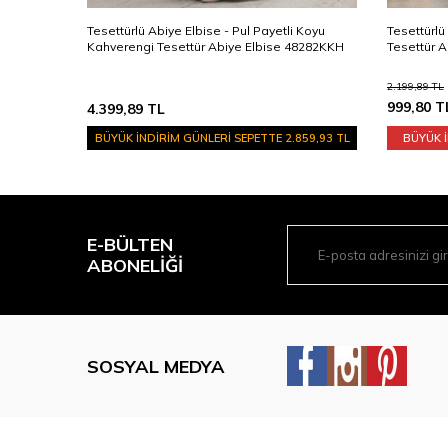
Lacivert
Tesettürlü Abiye Elbise - Pul Payetli Koyu
Tesettürlü
Kahverengi Tesettür Abiye Elbise 48282KKH
Tesettür A
2.199,89
TL
999,80
T
4.399,89
TL
859,93 TL
BÜYÜK İNDİRİM GÜNLERİ SEPETTE
2.859,93 TL
BÜYÜK İ
E-BÜLTEN
ABONELIĞI
SOSYAL MEDYA