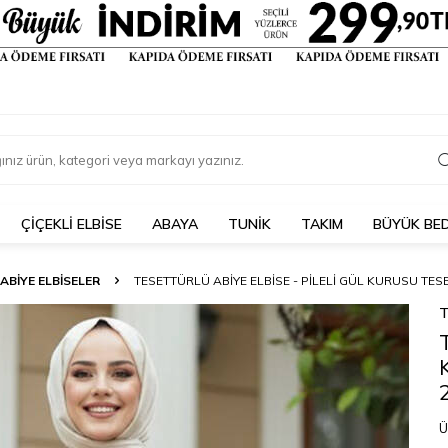
ÇIÇEKLI ELBISE
ABAYA
TUNİK
TAKIM
BÜYÜK BE
ABİYE ELBİSELER
TESETTÜRLÜ ABIYE ELBISE - PILELI GÜL KURUSU TES
T
Ü