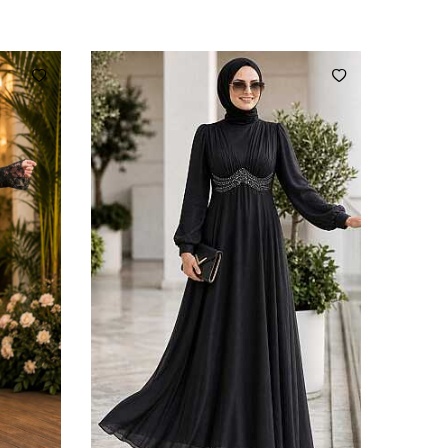
Düğün, nişan, söz, mezuniyet, kına ve davet gibi özel
gün kombinlerinde tercih edilebilir. Sade bir şal veya
eşarp, küçük el çantası ve zarif ayakkabılarla
tamamlanabilir.
Gül Kurusu tonu; ekru, krem, vizon, açık gri ve gümüş
tonları ile uyumlu şal, eşarp ve aksesuar seçimleriyle
tamamlanabilir.
Sık Sorulan Sorular
Ürün hangi renktir?
Ürün rengi Gül Kurusu olarak belirtilmiştir. Çekim ve
ekran ayarlarına bağlı olarak ton farklılığı görülebilir.
Ürünün boyu kaç cm?
Ürün boyu 150 cm olarak belirtilmiştir.
Ürünün kumaş özelliği nedir?
%100 Polyester.
Modelin öne çıkan tasarım
özellikleri nelerdir?