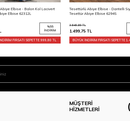
 Abiye Elbise - Balon Kol Lacivert
Tesettürlü Abiye Elbise - Dantelli Si
biye Elbise 62312L
Tesettür Abiye Elbise 6294S
3.849,89
TL
%
55
L
İNDIRIM
1.499,75
TL
NDİRİM FIRSATI SEPETTE
999,80 TL
BÜYÜK İNDİRİM FIRSATI SEPETTE
1.
MÜŞTERI
HIZMETLERI