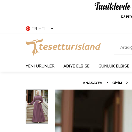
TR − TL
YENİ ÜRÜNLER
ABİYE ELBİSE
GÜNLÜK ELBİSE
ANASAYFA
GİYİM