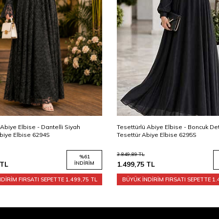
telli Siyah
Tesettürlü Abiye Elbise - Boncuk Detaylı Siyah
Te
Tesettür Abiye Elbise 6295S
Te
3.849,89
TL
3.
%
61
%
61
İNDIRIM
1.499,75
TL
İNDIRIM
1
PETTE
1.499,75 TL
BÜYÜK İNDİRİM FIRSATI SEPETTE
1.499,75 TL