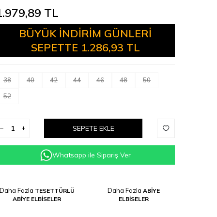
1.979,89
TL
BÜYÜK İNDİRİM GÜNLERİ
SEPETTE
1.286,93 TL
38
40
42
44
46
48
50
52
SEPETE EKLE
Whatsapp ile Sipariş Ver
Daha Fazla
Daha Fazla
TESETTÜRLÜ
ABİYE
ABİYE ELBİSELER
ELBİSELER