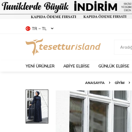
TR − TL
YENİ ÜRÜNLER
ABİYE ELBİSE
GÜNLÜK ELBİSE
ANASAYFA
GİYİM