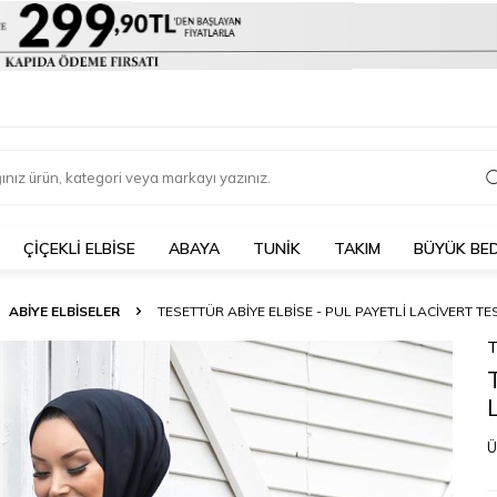
ÇIÇEKLI ELBISE
ABAYA
TUNİK
TAKIM
BÜYÜK BE
ABİYE ELBİSELER
TESETTÜR ABIYE ELBISE - PUL PAYETLI LACIVERT TE
T
Ü