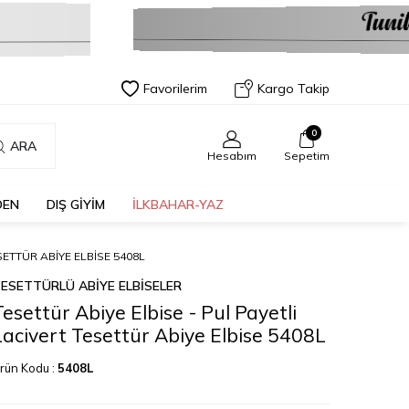
Favorilerim
Kargo Takip
0
ARA
Hesabım
Sepetim
DEN
DIŞ GİYİM
İLKBAHAR-YAZ
SETTÜR ABIYE ELBISE 5408L
ESETTÜRLÜ ABİYE ELBİSELER
Tesettür Abiye Elbise - Pul Payetli
Lacivert Tesettür Abiye Elbise 5408L
rün Kodu :
5408L