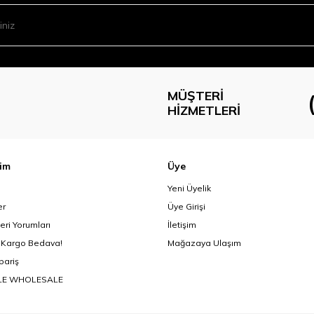
MÜŞTERI
HIZMETLERI
şim
Üye
Yeni Üyelik
er
Üye Girişi
eri Yorumları
İletişim
 Kargo Bedava!
Mağazaya Ulaşım
ipariş
LE WHOLESALE