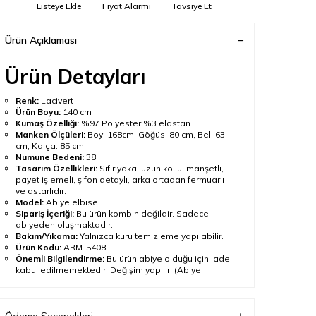
Listeye Ekle
Fiyat Alarmı
Tavsiye Et
Ürün Açıklaması
Ürün Detayları
Renk:
Lacivert
Ürün Boyu:
140 cm
Kumaş Özelliği:
%97 Polyester %3 elastan
Manken Ölçüleri:
Boy: 168cm, Göğüs: 80 cm, Bel: 63
cm, Kalça: 85 cm
Numune Bedeni:
38
Tasarım Özellikleri:
Sıfır yaka, uzun kollu, manşetli,
payet işlemeli, şifon detaylı, arka ortadan fermuarlı
ve astarlıdır.
Model:
Abiye elbise
Sipariş İçeriği:
Bu ürün kombin değildir. Sadece
abiyeden oluşmaktadır.
Bakım/Yıkama:
Yalnızca kuru temizleme yapılabilir.
Ürün Kodu:
ARM-5408
Önemli Bilgilendirme:
Bu ürün abiye olduğu için iade
kabul edilmemektedir. Değişim yapılır. (Abiye
ürünlerin değişimi yine abiye ürünlerle
yapılmaktadır.) Ürün standart kalıp olup normalde
kullandığınız bedeni sipariş vermeniz tavsiye olunur.
Çekim ve ekran ayarlarına bağlı olarak ürün renginde ton