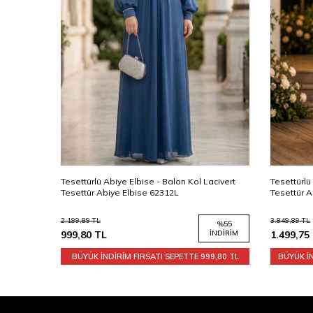
settürlü Abiye Elbise - Balon Kol Lacivert
Tesettürlü Abiye Elbise - Dan
settür Abiye Elbise 62312L
Tesettür Abiye Elbise 6294S
99,89
TL
3.849,89
TL
%
55
9,80
TL
İNDIRIM
1.499,75
TL
BÜYÜK İNDİRİM FIRSATI SEPETTE
999,80 TL
BÜYÜK İNDİRİM FIRSATI SE