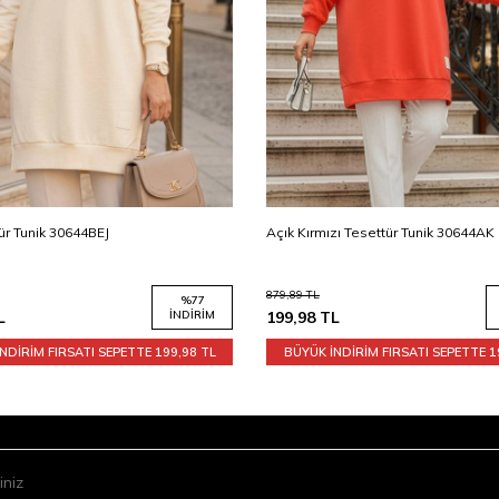
ür Tunik 30644BEJ
Açık Kırmızı Tesettür Tunik 30644AK
879,89
TL
%
77
L
İNDIRIM
199,98
TL
NDİRİM FIRSATI SEPETTE
199,98 TL
BÜYÜK İNDİRİM FIRSATI SEPETTE
1