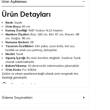
Ürün Açıklaması
Ürün Detayları
Renk:
Siyah
Ürün Boyu:
83 cm
Kumaş Özelliği:
%87 Viskon %13 Naylon
Manken Ölçüleri:
Boy: 165 cm, Bel: 67 cm, Basen: 98
cm, Göğüs: 85 cm
Numune Bedeni:
38
Tasarım Özellikleri:
Sıfır yaka, uzun kollu, kol ucu
lastikli ve etek ucu yırtmaç detaylıdır.
Model:
Tunik
Sipariş İçeriği:
Bu ürün kombin değildir. Sadece Tunik
olarak satılmaktadır.
Bakım/Yıkama:
30 derecede sıktırmadan yıkanabilir.
Ürün Kodu:
PU-30644
Çekim ve ekran ayarlarına bağlı olarak ürün renginde ton
farklılığı görülebilir.
Ürün Açıklaması
Tesetturisland koleksiyonunda yer alan
Siyah Viskon
Ödeme Seçenekleri
Tesettür Tunik PU-30644
, modern ve kolay
kombinlenebilir bir görünüm sunar. Sıfır yaka, uzun
kollu, kol ucu lastikli ve etek ucu yırtmaç detaylıdır.