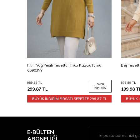
Fitilli Yağ Yeşili Tesettür Triko Kazak Tunik
Bej Tesett
65903YY
989,89
TL
879,89
TL
%
70
%
70
İNDIRIM
299,87
TL
İNDIRIM
199,98
T
9,87 TL
BÜYÜK İNDİRİM FIRSATI SEPETTE
299,87 TL
BÜYÜK İ
E-BÜLTEN
ABONELIĞI