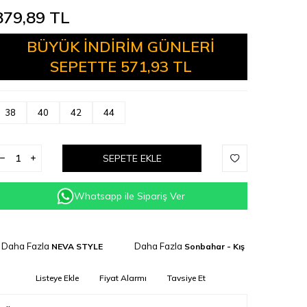
879,89
TL
BÜYÜK İNDİRİM GÜNLERİ
SEPETTE
571,93 TL
38
40
42
44
SEPETE EKLE
Whatsapp ile Sipariş Ver
Daha Fazla
Daha Fazla
NEVA STYLE
Sonbahar - Kış
Listeye Ekle
Fiyat Alarmı
Tavsiye Et