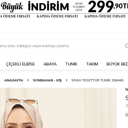
ÇIÇEKLI ELBISE
ABAYA
TUNİK
TAKIM
BÜYÜK BE
ANASAYFA
SONBAHAR - KIŞ
SIYAH TESETTÜR TUNIK 30644S
N
3
Ü