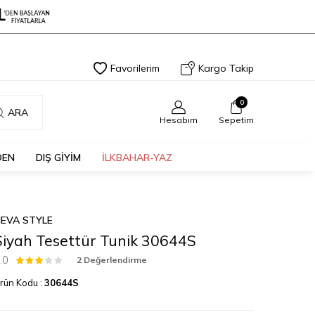
Favorilerim
Kargo Takip
0
ARA
Hesabım
Sepetim
DEN
DIŞ GİYİM
İLKBAHAR-YAZ
EVA STYLE
Siyah Tesettür Tunik 30644S
.0
2 Değerlendirme
rün Kodu :
30644S