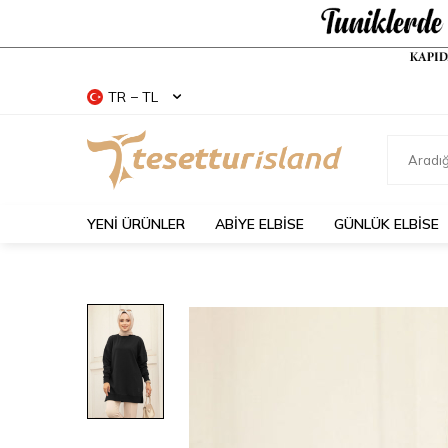
TR − TL
YENİ ÜRÜNLER
ABİYE ELBİSE
GÜNLÜK ELBİSE