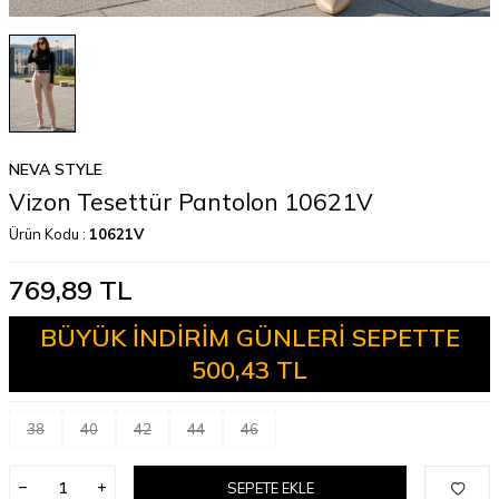
NEVA STYLE
Vizon Tesettür Pantolon 10621V
Ürün Kodu :
10621V
769,89
TL
BÜYÜK İNDİRİM GÜNLERİ SEPETTE
500,43 TL
38
40
42
44
46
SEPETE EKLE