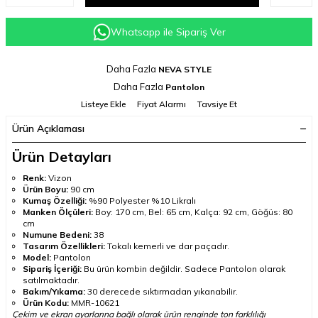
Whatsapp ile Sipariş Ver
Daha Fazla
NEVA STYLE
Daha Fazla
Pantolon
Listeye Ekle
Fiyat Alarmı
Tavsiye Et
Ürün Açıklaması
Ürün Detayları
Renk:
Vizon
Ürün Boyu:
90 cm
Kumaş Özelliği:
%90 Polyester %10 Likralı
Manken Ölçüleri:
Boy: 170 cm, Bel: 65 cm, Kalça: 92 cm, Göğüs: 80
cm
Numune Bedeni:
38
Tasarım Özellikleri:
Tokalı kemerli ve dar paçadır.
Model:
Pantolon
Sipariş İçeriği:
Bu ürün kombin değildir. Sadece Pantolon olarak
satılmaktadır.
Bakım/Yıkama:
30 derecede sıktırmadan yıkanabilir.
Ürün Kodu:
MMR-10621
Çekim ve ekran ayarlarına bağlı olarak ürün renginde ton farklılığı