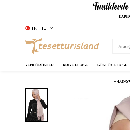
TR − TL
YENİ ÜRÜNLER
ABİYE ELBİSE
GÜNLÜK ELBİSE
ANASAY