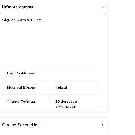
Ürün Açıklaması
Ölçüler: 65cm X 160cm
Ürün Açıklaması
Materyal Bileşeni
Tekstil
Yıkama Talimatı
30 derecede
sıktırmadan
yıkanabilir.
Ödeme Seçenekleri
Üretici Adres Bilgisi
Altınşehir, Nezih Sk.
No:6, 34775 Ümraniye/
İstanbul/Türkiye