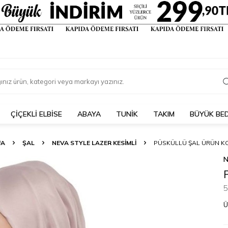
ÇIÇEKLI ELBISE
ABAYA
TUNİK
TAKIM
BÜYÜK BE
FA
ŞAL
NEVA STYLE LAZER KESIMLI
PÜSKÜLLÜ ŞAL ÜRÜN KO
N
5
Ü