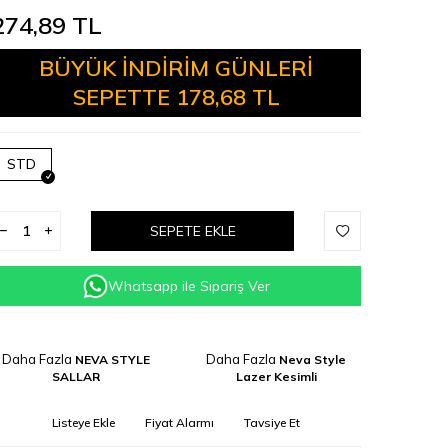
274,89
TL
BÜYÜK İNDİRİM GÜNLERİ
SEPETTE
178,68 TL
STD
SEPETE EKLE
Whatsapp ile Sipariş Ver
Daha Fazla
Daha Fazla
NEVA STYLE
Neva Style
SALLAR
Lazer Kesimli
Listeye Ekle
Fiyat Alarmı
Tavsiye Et