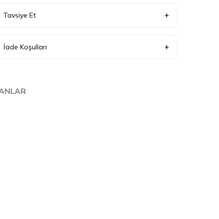
Tavsiye Et
Üretici Mail Adresi
info@neva-style.com
Üretici Adı
NEVA STYLE
İade Koşulları
LANLAR