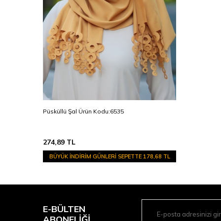
Püsküllü Şal Ürün Kodu:6535
274,89
TL
BÜYÜK İNDİRİM GÜNLERİ SEPETTE
178,68 TL
E-BÜLTEN
ABONELIĞI