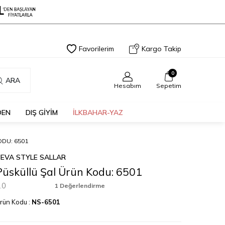
Favorilerim
Kargo Takip
0
ARA
Hesabım
Sepetim
DEN
DIŞ GİYİM
İLKBAHAR-YAZ
DU: 6501
EVA STYLE SALLAR
Püsküllü Şal Ürün Kodu: 6501
.0
1 Değerlendirme
rün Kodu :
NS-6501