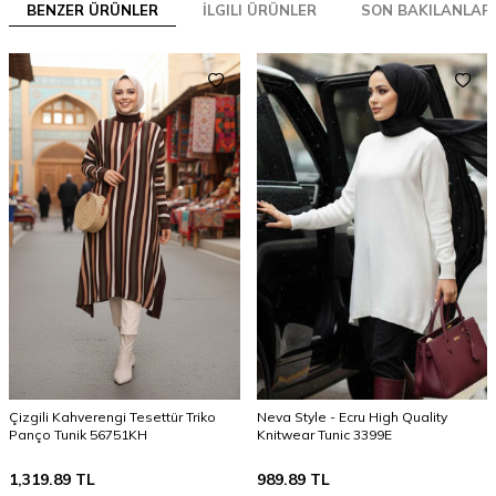
BENZER ÜRÜNLER
İLGILI ÜRÜNLER
SON BAKILANLAR
Çizgili Kahverengi Tesettür Triko
Neva Style - Ecru High Quality
Panço Tunik 56751KH
Knitwear Tunic 3399E
1,319.89
TL
989.89
TL