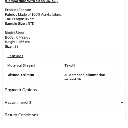
(Compatible with sizes 36-42.)
Product Feature
Fabric :
Made of 100% Acrylic fabric.
The Length:
85
cm
Sample Size :
STD
Model Sizes
Body :
67-92-85
Height :
165 cm.
Size :
38
Features
Materyal Bileşeni
Tekstil
Yıkama Talimatı
30 derecede sıktırmadan
yıkanabilir.
Üretici Adres Bilgisi
Altınşehir, Nezih Sk. No:6,
Payment Options
34775 Ümraniye/
İstanbul/Türkiye
Recommend It
Üretici Mail Adresi
info@neva-style.com
Return Conditions
Üretici Adı
NEVA STYLE