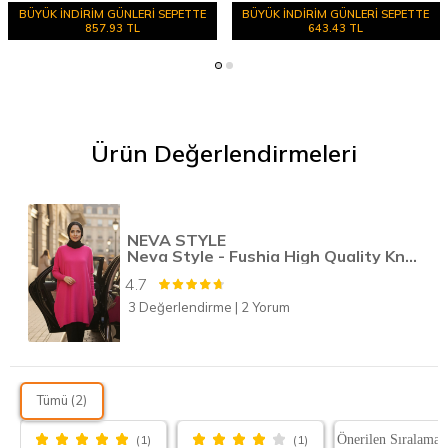
BÜYÜK İNDİRİM GÜNLERİ SEPETTE
BÜYÜK İNDİRİM GÜNLERİ SEPETTE
857.93 TL
643.43 TL
Ürün Değerlendirmeleri
NEVA STYLE
Neva Style - Fushia High Quality Knitwear Tunic 3399F
4.7
3 Değerlendirme
|
2 Yorum
Tümü (2)
(1)
(1)