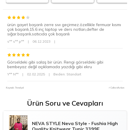
ürün gayet başarılı zerre sıvı geçirmez.özellikle fermuar kısmı
çok başarılı,15.6 inç laptop ve ders notları,defter de
sığar.başarılı,satıcıda çok başarılı
s** s** p**
|
06.12.2023
|
Görseldeki gibi salaş bir ürün. Rengi görseldeki gibi
bembeyaz değil açıklamada yazdığı gibi ekru
Y** N**
|
02.02.2025
|
Beden: Standart
Kaynak: Trendyol
⚡ CollectAction
Ürün Soru ve Cevapları
NEVA STYLE
Neva Style - Fushia High
Quality Knitwear Tunic 3399F