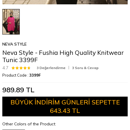
NEVA STYLE
Neva Style - Fushia High Quality Knitwear
Tunic 3399F
4.7
3 Değerlendirme
3 Soru & Cevap
Product Code :
3399F
989.89
TL
BÜYÜK İNDİRİM GÜNLERİ SEPETTE
643.43 TL
Other Colors of the Product: