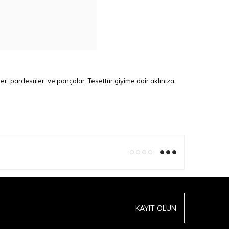
ler
,
pardesüler
ve
pançolar
.
Tesettür giyime
dair aklınıza
KAYIT OLUN