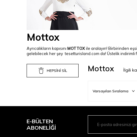
Mottox
Ayrıcalıkların kapısını
MOTTOX
ile aralayın! Birbirinden eşs
gelebilecek her şey
tesetturisland.com
da! Üstelik indirimli 
Mottox
İlgili 
HEPSİNİ SİL
E-BÜLTEN
ABONELIĞI