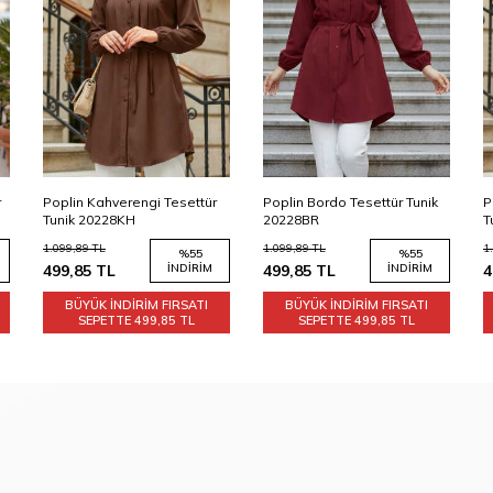
r
Poplin Kahverengi Tesettür
Poplin Bordo Tesettür Tunik
P
Tunik 20228KH
20228BR
T
1.099,89
TL
1.099,89
TL
1
%
55
%
55
499,85
TL
İNDIRIM
499,85
TL
İNDIRIM
4
BÜYÜK İNDİRİM FIRSATI
BÜYÜK İNDİRİM FIRSATI
SEPETTE
499,85 TL
SEPETTE
499,85 TL