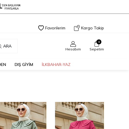
Favorilerim
Kargo Takip
0
ARA
Hesabım
Sepetim
DEN
DIŞ GİYİM
İLKBAHAR-YAZ