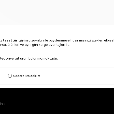
iz
tesettür giyim
dizaynları ile büyülenmeye hazır mısınız?
Etekler
,
elbise
fırsat ürünleri ve aynı gün kargo avantajları ile.
kategoriye ait ürün bulunmamaktadır.
Sadece Stoktakiler