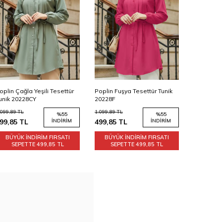
oplin Çağla Yeşili Tesettür
Poplin Fuşya Tesettür Tunik
Poplin Kır
unik 20228CY
20228F
20228K
.099,89
TL
1.099,89
TL
1.099,89
TL
%
55
%
55
99,85
TL
İNDIRIM
499,85
TL
İNDIRIM
499,85
T
BÜYÜK İNDİRİM FIRSATI
BÜYÜK İNDİRİM FIRSATI
BÜYÜK
SEPETTE
499,85 TL
SEPETTE
499,85 TL
SEP