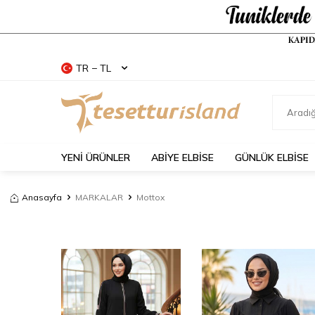
TR − TL
YENİ ÜRÜNLER
ABİYE ELBİSE
GÜNLÜK ELBİSE
Anasayfa
MARKALAR
Mottox