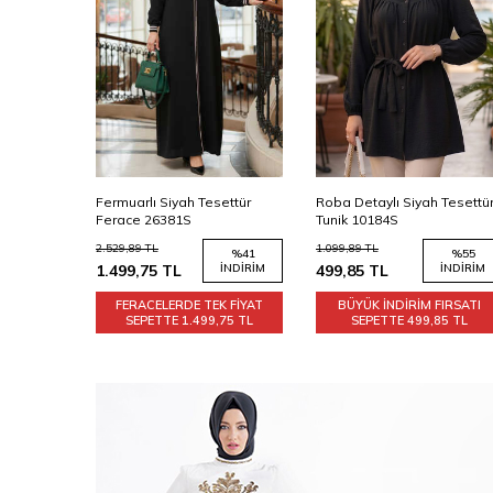
ttür
Fermuarlı Siyah Tesettür
Roba Detaylı Siyah Tesettü
Ferace 26381S
Tunik 10184S
2.529,89
TL
1.099,89
TL
%
55
%
41
%
55
İNDIRIM
1.499,75
TL
İNDIRIM
499,85
TL
İNDIRIM
IRSATI
FERACELERDE TEK FİYAT
BÜYÜK İNDİRİM FIRSATI
80 TL
SEPETTE
1.499,75 TL
SEPETTE
499,85 TL