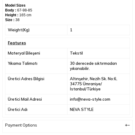
Model Sizes
Body :
67-98-85
Height :
165 cm
Size :
38
Weight(Kg)
1
Features
Materyal Bileşeni
Tekstil
Yıkama Talimatı
30 derecede sıktırmadan
yıkanabilir.
Üretici Adres Bilgisi
Altınşehir, Nezih Sk. No:6,
34775 Ümraniye/
İstanbul/Türkiye
Üretici Mail Adresi
info@neva-style.com
Üretici Adı
NEVA STYLE
Payment Options