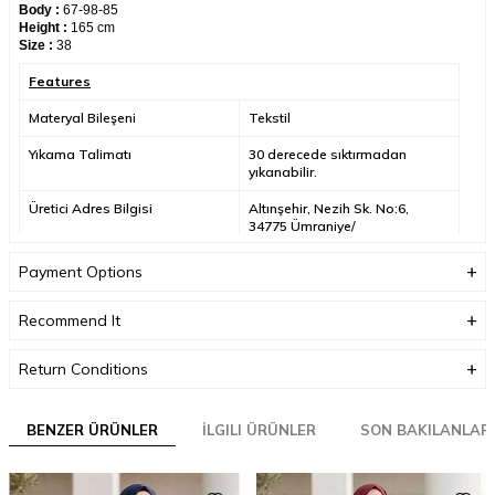
Body :
67-98-85
Height :
165 cm
Size :
38
Features
Materyal Bileşeni
Tekstil
Yıkama Talimatı
30 derecede sıktırmadan
yıkanabilir.
Üretici Adres Bilgisi
Altınşehir, Nezih Sk. No:6,
34775 Ümraniye/
İstanbul/Türkiye
Payment Options
Üretici Mail Adresi
info@neva-style.com
Üretici Adı
NEVA STYLE
Recommend It
Return Conditions
BENZER ÜRÜNLER
İLGILI ÜRÜNLER
SON BAKILANLAR