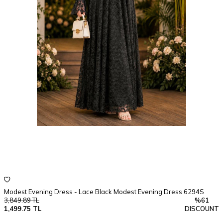
Modest Evening Dress - Lace Black Modest Evening Dress 6294S
M
3,849.89
TL
%
61
D
1,499.75
TL
DISCOUNT
3
1