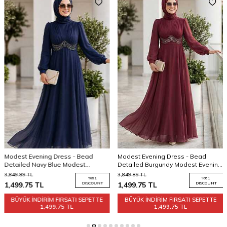
Modest Evening Dress - Bead
Modest Evening Dress - Bead
Detailed Burgundy Modest Evening
Detailed Black Modest Evening
Dress 6295BR
Dress 6295S
3,849.89
TL
3,849.89
TL
%
61
%
61
1,499.75
TL
DISCOUNT
1,499.75
TL
DISCOUNT
BÜYÜK İNDİRİM FIRSATI SEPETTE
BÜYÜK İNDİRİM FIRSATI SEPETTE
1,499.75 TL
1,499.75 TL