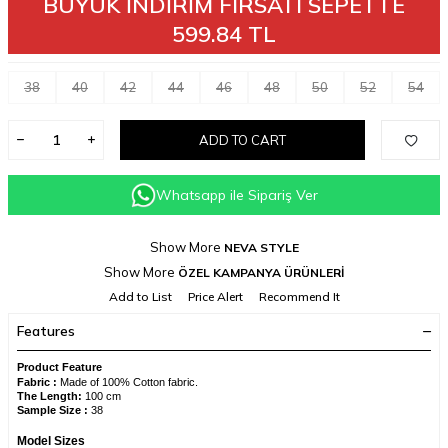
BÜYÜK İNDİRİM FIRSATI SEPETTE
599.84 TL
38
40
42
44
46
48
50
52
54
ADD TO CART
Whatsapp ile Sipariş Ver
Show More
NEVA STYLE
Show More
ÖZEL KAMPANYA ÜRÜNLERİ
Add to List
Price Alert
Recommend It
Features
Product Feature
Fabric :
Made of 100% Cotton fabric.
The Length:
100 cm
Sample Size :
38
Model Sizes