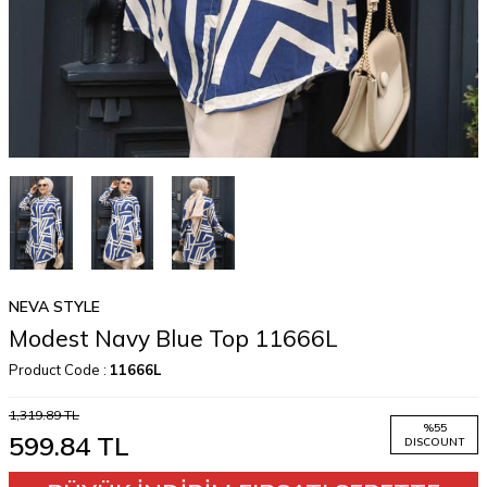
NEVA STYLE
Modest Navy Blue Top 11666L
Product Code :
11666L
1,319.89
TL
%
55
599.84
TL
DISCOUNT