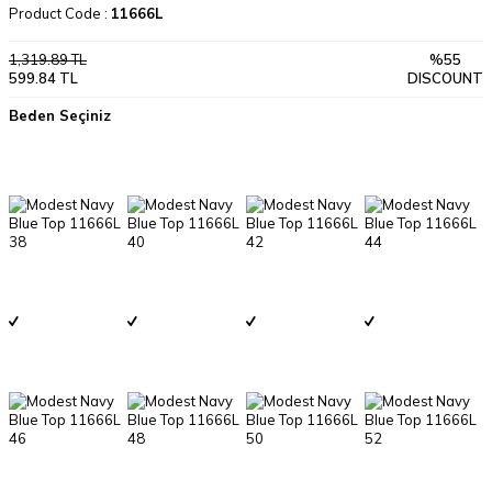
Product Code :
11666L
1,319.89
TL
%
55
599.84
TL
DISCOUNT
Beden Seçiniz