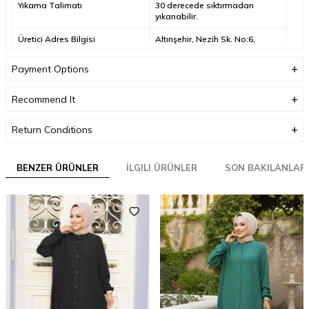
Yıkama Talimatı
30 derecede sıktırmadan
yıkanabilir.
Üretici Adres Bilgisi
Altınşehir, Nezih Sk. No:6,
34775 Ümraniye/
İstanbul/Türkiye
Payment Options
Üretici Mail Adresi
info@neva-style.com
Recommend It
Üretici Adı
NEVA STYLE
Return Conditions
BENZER ÜRÜNLER
İLGILI ÜRÜNLER
SON BAKILANLAR