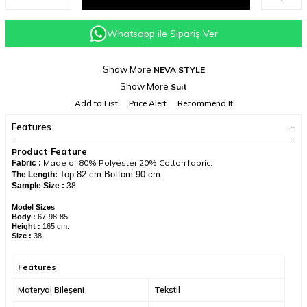
Whatsapp ile Sipariş Ver
Show More
NEVA STYLE
Show More
Suit
Add to List
Price Alert
Recommend It
Features
roduct Feature
P
​Made of 80% Polyester 20% Cotton fabric.
Fabric :
Top:82 cm Bottom:90 cm
The Length:
Sample Size :
38
Model Sizes
Body :
67-98-85
Height :
165 cm.
Size :
38
Features
Materyal Bileşeni
Tekstil