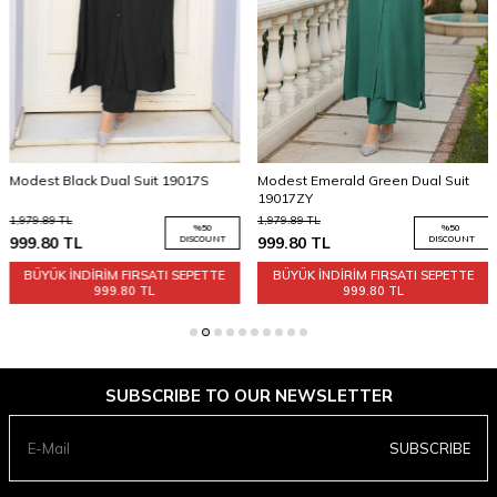
Modest Emerald Green Dual Suit
Modest Brown Dual Suit 19017
19017ZY
1,979.89
TL
1,979.89
TL
0
%
50
%
50
UNT
999.80
TL
DISCOUNT
999.80
TL
DISCO
TE
BÜYÜK İNDİRİM FIRSATI SEPETTE
BÜYÜK İNDİRİM FIRSATI SEPET
999.80 TL
999.80 TL
SUBSCRIBE TO OUR NEWSLETTER
SUBSCRIBE