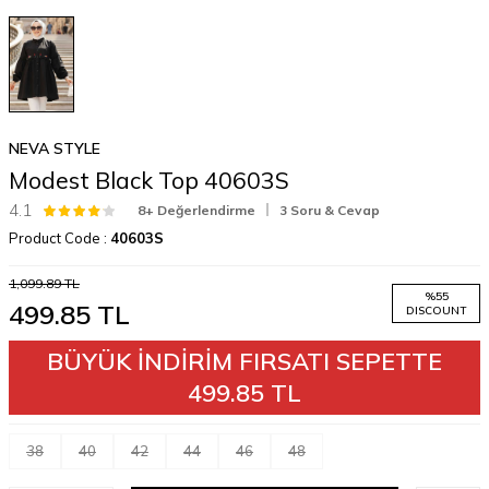
NEVA STYLE
Modest Black Top 40603S
4.1
8+ Değerlendirme
3 Soru & Cevap
Product Code :
40603S
1,099.89
TL
%
55
499.85
TL
DISCOUNT
BÜYÜK İNDİRİM FIRSATI SEPETTE
499.85 TL
38
40
42
44
46
48