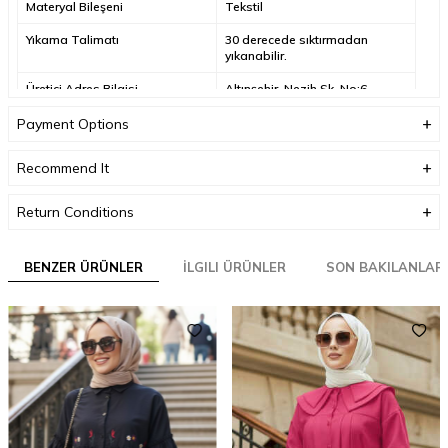
Materyal Bileşeni
Tekstil
Yıkama Talimatı
30 derecede sıktırmadan
yıkanabilir.
Üretici Adres Bilgisi
Altınşehir, Nezih Sk. No:6,
34775 Ümraniye/
İstanbul/Türkiye
Payment Options
Üretici Mail Adresi
info@neva-style.com
Recommend It
Üretici Adı
NEVA STYLE
Return Conditions
BENZER ÜRÜNLER
İLGILI ÜRÜNLER
SON BAKILANLAR