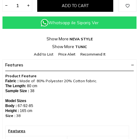
ADD TO CART
Whatsapp ile Sipariş Ver
Show More
NEVA STYLE
Show More
TUNIC
Add to List
Price Alert
Recommend It
Features
Product Feature
Made of 80% Polyester 20% Cotton fabric.
Fabric :
The Length:
80 cm
Sample Size :
38
Model Sizes
Body :
67-92-85
Height :
165 cm
Size :
38​
Features