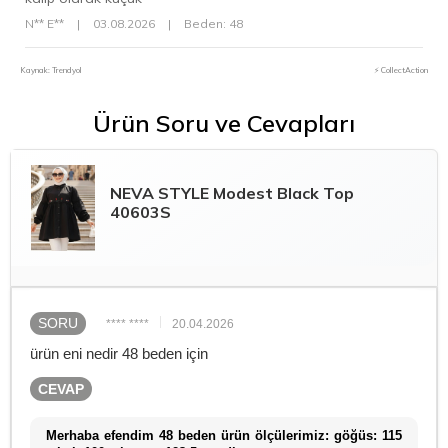
N** E**
|
03.08.2026
|
Beden: 48
Kaynak: Trendyol
⚡ CollectAction
Ürün Soru ve Cevapları
NEVA STYLE
Modest Black Top
40603S
SORU
**** ****
20.04.2026
ürün eni nedir 48 beden için
CEVAP
Merhaba efendim 48 beden ürün ölçülerimiz: göğüs: 115