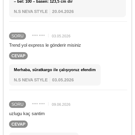
– bel: 100 – basen: 123,5 cm dir
N.S NEVA STYLE
20.04.2026
SORU
**** ****
03.05.2026
Trend yol express le gönderir misiniz
CEVAP
Merhaba, süratkargo ile çalışıyoruz efendim
N.S NEVA STYLE
03.05.2026
SORU
**** ****
09.06.2026
uzlugu kaç santim
CEVAP