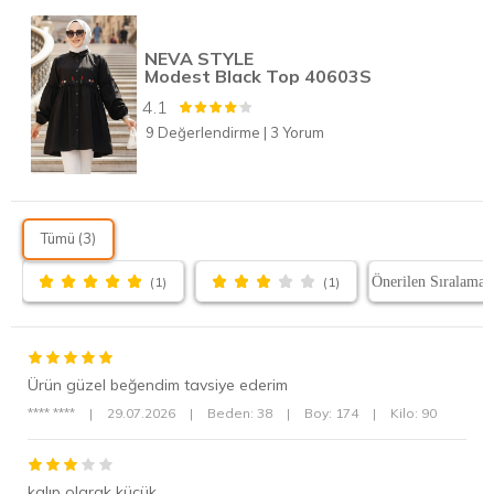
NEVA STYLE
Modest Black Top 40603S
4.1
9 Değerlendirme
|
3 Yorum
Tümü (3)
(1)
(1)
Ürün güzel beğendim tavsiye ederim
**** ****
|
29.07.2026
|
Beden: 38
|
Boy: 174
|
Kilo: 90
kalıp olarak küçük