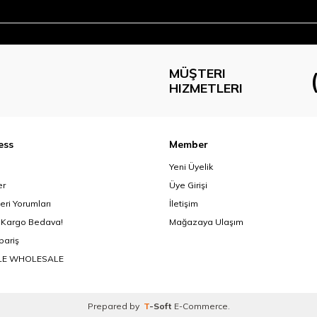
MÜŞTERI
HIZMETLERI
ess
Member
Yeni Üyelik
er
Üye Girişi
eri Yorumları
İletişim
 Kargo Bedava!
Mağazaya Ulaşım
ipariş
LE WHOLESALE
Prepared by
T
-Soft
E-Commerce
.