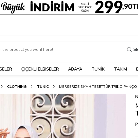
S
SELER
ÇIÇEKLI ELBISELER
ABAYA
TUNİK
TAKIM
CLOTHING
TUNIC
MERSERIZE SIYAH TESETTÜR TRIKO PANÇO 
N
P