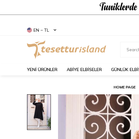
EN − TL
YENİ ÜRÜNLER
ABİYE ELBİSELER
GÜNLÜK ELBİ
HOME PAGE