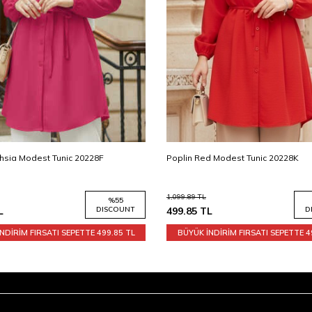
d Modest Tunic 20228K
Poplin Burgundy Modest Tunic 202
1,099.89
TL
%
55
L
DISCOUNT
499.85
TL
D
NDİRİM FIRSATI SEPETTE
499.85 TL
BÜYÜK İNDİRİM FIRSATI SEPETTE
4