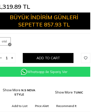
1,319.89
TL
BÜYÜK İNDİRİM GÜNLERİ
SEPETTE
857.93 TL
std
ADD TO CART
Whatsapp ile Sipariş Ver
Show More
N.S NEVA
Show More
TUNIC
STYLE
Add to List
Price Alert
Recommend It