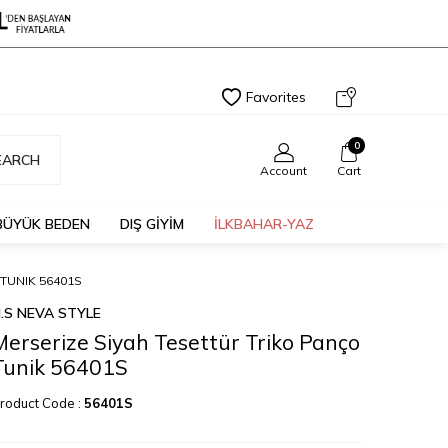
Favorites
0
EARCH
Account
Cart
BÜYÜK BEDEN
DIŞ GİYİM
İLKBAHAR-YAZ
TUNIK 56401S
.S NEVA STYLE
Merserize Siyah Tesettür Triko Panço
Tunik 56401S
roduct Code :
56401S