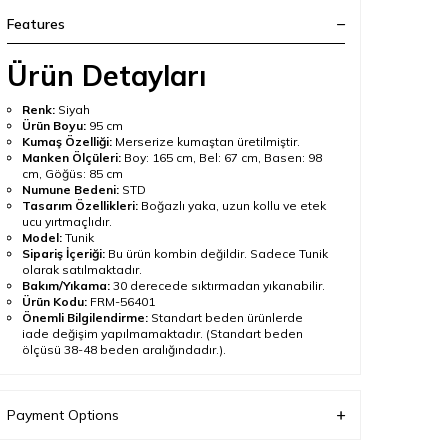
Features
Ürün Detayları
Renk:
Siyah
Ürün Boyu:
95 cm
Kumaş Özelliği:
Merserize kumaştan üretilmiştir.
Manken Ölçüleri:
Boy: 165 cm, Bel: 67 cm, Basen: 98
cm, Göğüs: 85 cm
Numune Bedeni:
STD
Tasarım Özellikleri:
Boğazlı yaka, uzun kollu ve etek
ucu yırtmaçlıdır.
Model:
Tunik
Sipariş İçeriği:
Bu ürün kombin değildir. Sadece Tunik
olarak satılmaktadır.
Bakım/Yıkama:
30 derecede sıktırmadan yıkanabilir.
Ürün Kodu:
FRM-56401
Önemli Bilgilendirme:
Standart beden ürünlerde
iade değişim yapılmamaktadır. (Standart beden
ölçüsü 38-48 beden aralığındadır.).
Çekim ve ekran ayarlarına bağlı olarak ürün renginde ton
farklılığı görülebilir.
Ürün Açıklaması
Payment Options