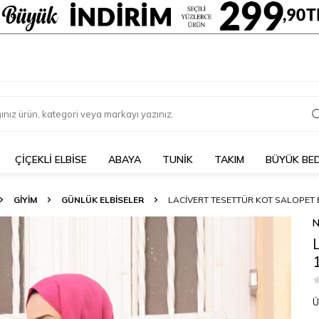
ÇIÇEKLI ELBISE
ABAYA
TUNİK
TAKIM
BÜYÜK BE
GİYİM
GÜNLÜK ELBİSELER
LACIVERT TESETTÜR KOT SALOPET E
N
Ü