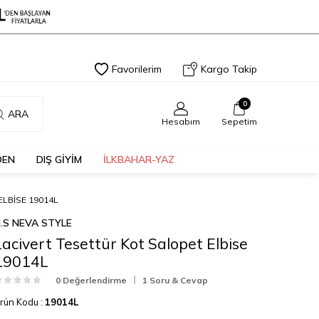
Favorilerim
Kargo Takip
0
ARA
Hesabım
Sepetim
DEN
DIŞ GİYİM
İLKBAHAR-YAZ
LBISE 19014L
.S NEVA STYLE
Lacivert Tesettür Kot Salopet Elbise
19014L
0 Değerlendirme
1 Soru & Cevap
rün Kodu :
19014L