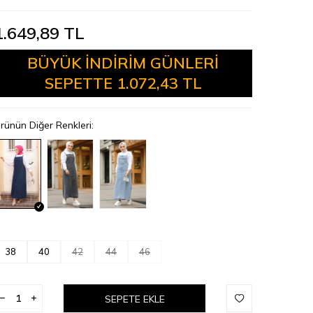
1.649,89
TL
BÜYÜK İNDİRİM GÜNLERİ
SEPETTE
1.072,43 TL
rünün Diğer Renkleri:
38
40
42
44
46
SEPETE EKLE