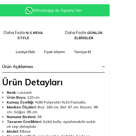
Whatsapp ile Sipariş Ver
Daha Fazla
Daha Fazla
N.S NEVA
GÜNLÜK
STYLE
ELBİSELER
Listeye Ekle
Fiyat Alarmı
Tavsiye Et
Ürün Açıklaması
Ürün Detayları
Renk:
Lacivert
Ürün Boyu:
120 cm
Kumaş Özelliği:
%80 Polyester %20 Pamuklu
Manken Ölçüleri:
Boy: 165 cm, Bel: 67 cm, Basen: 98
cm, Göğüs: 85 cm
Numune Bedeni:
38
Tasarım Özellikleri:
Askılı kollu, ayarlanabilir askılı
ve cep detaylıdır.
Model:
Elbise