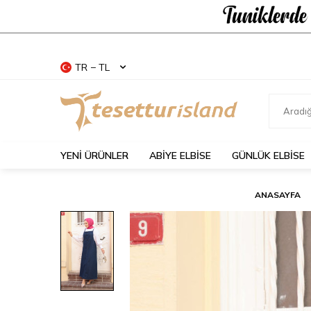
TR − TL
YENİ ÜRÜNLER
ABİYE ELBİSE
GÜNLÜK ELBİSE
ANASAYFA