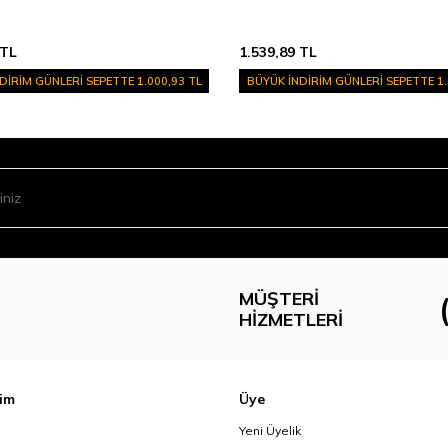
TL
1.539,89
TL
DİRİM GÜNLERİ SEPETTE
1.000,93 TL
BÜYÜK İNDİRİM GÜNLERİ SEPETTE
1
MÜŞTERI
HIZMETLERI
şim
Üye
Yeni Üyelik