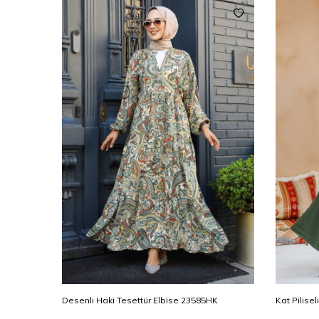
K
Kat Piliseli Haki Tesettür Elbise 20612HK
Desenli Si