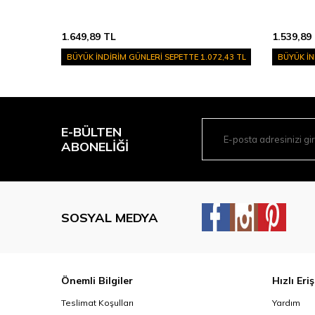
1.539,89
TL
1.539,89
072,43 TL
BÜYÜK İNDİRİM GÜNLERİ SEPETTE
1.000,93 TL
BÜYÜK İN
E-BÜLTEN
ABONELIĞI
SOSYAL MEDYA
Önemli Bilgiler
Hızlı Eri
Teslimat Koşulları
Yardım