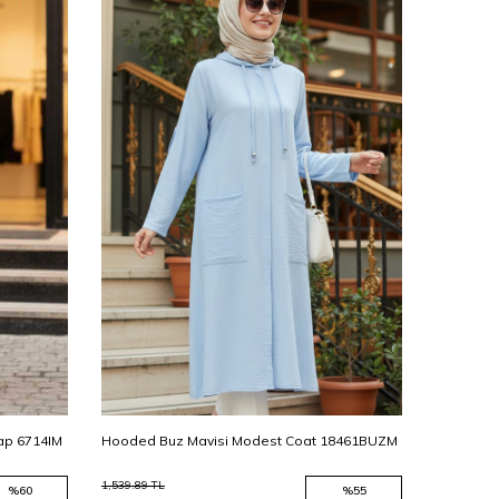
Kap 6714IM
Hooded Buz Mavisi Modest Coat 18461BUZM
Modest Be
1,539.89
TL
1,979.89
TL
%
60
%
55