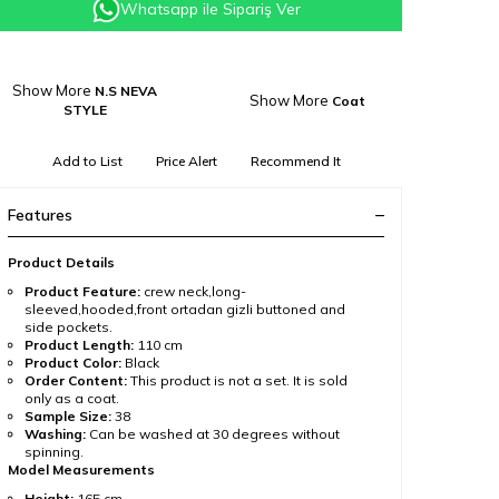
Whatsapp ile Sipariş Ver
Show More
N.S NEVA
Show More
Coat
STYLE
Add to List
Price Alert
Recommend It
Features
Product Details
Product Feature:
crew neck,long-
sleeved,hooded,front ortadan gizli buttoned and
side pockets.
Product Length:
110 cm
Product Color:
Black
Order Content:
This product is not a set. It is sold
only as a coat.
Sample Size:
38
Washing:
Can be washed at 30 degrees without
spinning.
Model Measurements
Height:
165 cm