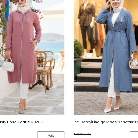
sty Rose Coat 70792GK
İnci Detaylı İndigo Mavisi Tesettür 
1,759.89
TL
%
62