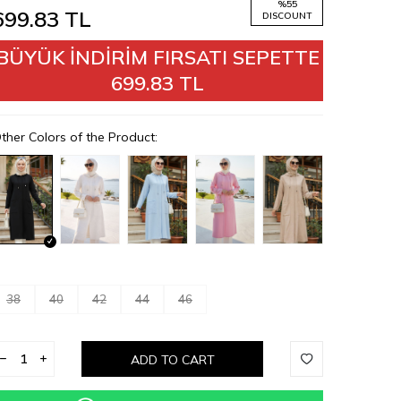
%
55
699.83
TL
DISCOUNT
BÜYÜK İNDİRİM FIRSATI SEPETTE
699.83 TL
ther Colors of the Product:
38
40
42
44
46
ADD TO CART