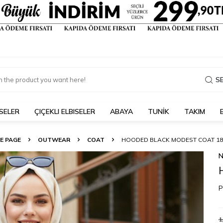
S
SELER
ÇIÇEKLI ELBISELER
ABAYA
TUNİK
TAKIM
E PAGE
OUTWEAR
COAT
HOODED BLACK MODEST COAT 18
N
P
1