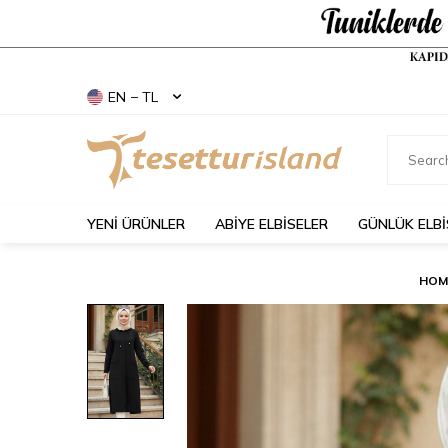
EN − TL
YENİ ÜRÜNLER
ABİYE ELBİSELER
GÜNLÜK ELBİ
HOM