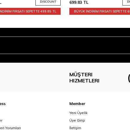
L
DISCOUNT
699.83
TL
D
NDİRİM FIRSATI SEPETTE
499.85 TL
BÜYÜK İNDİRİM FIRSATI SEPETTE
6
MÜŞTERI
HIZMETLERI
ess
Member
Yeni Üyelik
er
Üye Girişi
eri Yorumları
İletişim