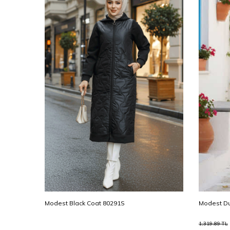
0L
Modest Black Coat 80291S
Modest Du
1,319.89
TL
%
55