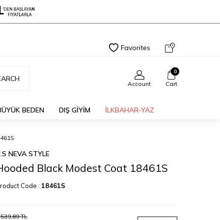
Favorites
0
EARCH
Account
Cart
BÜYÜK BEDEN
DIŞ GİYİM
İLKBAHAR-YAZ
461S
.S NEVA STYLE
Hooded Black Modest Coat 18461S
roduct Code :
18461S
,539.89
TL