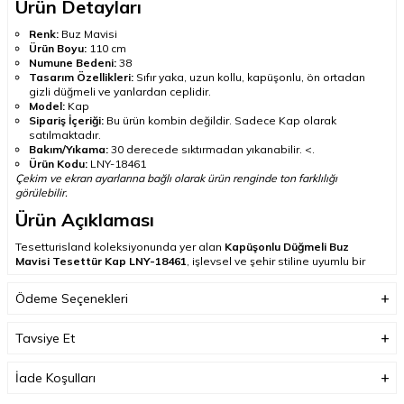
Ürün Detayları
Renk:
Buz Mavisi
Ürün Boyu:
110 cm
Numune Bedeni:
38
Tasarım Özellikleri:
Sıfır yaka, uzun kollu, kapüşonlu, ön ortadan
gizli düğmeli ve yanlardan ceplidir.
Model:
Kap
Sipariş İçeriği:
Bu ürün kombin değildir. Sadece Kap olarak
satılmaktadır.
Bakım/Yıkama:
30 derecede sıktırmadan yıkanabilir. <.
Ürün Kodu:
LNY-18461
Çekim ve ekran ayarlarına bağlı olarak ürün renginde ton farklılığı
görülebilir.
Ürün Açıklaması
Tesetturisland koleksiyonunda yer alan
Kapüşonlu Düğmeli Buz
Mavisi Tesettür Kap LNY-18461
, işlevsel ve şehir stiline uyumlu bir
görünüm sunar. Sıfır yaka, uzun kollu, kapüşonlu, ön ortadan gizli
düğmeli ve yanlardan ceplidir.
Ödeme Seçenekleri
Ürün boyu 110 cm olarak belirtilmiştir.
Günlük şehir hayatında, işe giderken, seyahatte ve mevsim geçişi
Tavsiye Et
kombinlerinde değerlendirilebilir. Elbise, tunik-pantolon takımı, düz
kesim pantolon veya uzun eteklerle katmanlı kombinler
İade Koşulları
oluşturulabilir.
Buz Mavisi tonu; ekru, bej, açık gri, gümüş ve lacivert tonları ile