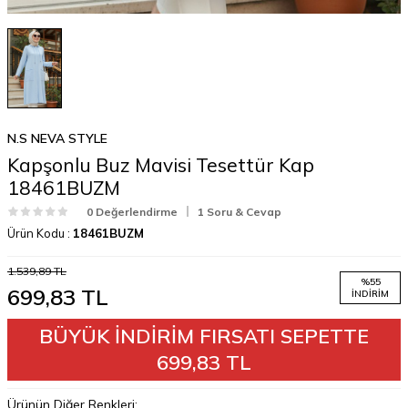
N.S NEVA STYLE
Kapşonlu Buz Mavisi Tesettür Kap
18461BUZM
0 Değerlendirme
1 Soru & Cevap
Ürün Kodu :
18461BUZM
1.539,89
TL
%
55
699,83
TL
İNDIRIM
BÜYÜK İNDİRİM FIRSATI SEPETTE
699,83 TL
Ürünün Diğer Renkleri: