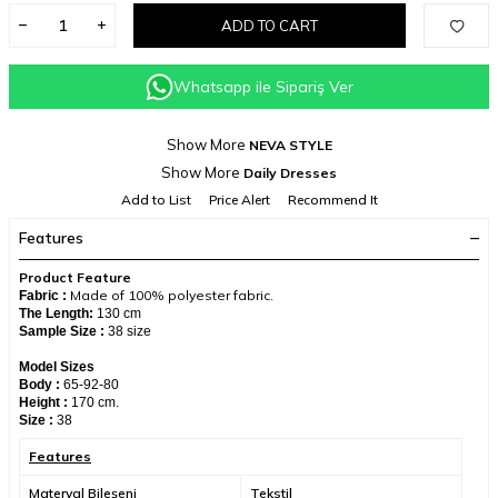
ADD TO CART
Whatsapp ile Sipariş Ver
Show More
NEVA STYLE
Show More
Daily Dresses
Add to List
Price Alert
Recommend It
Features
Product Feature
Made of 100% polyester fabric.
Fabric :
The Length:
130 cm
Sample Size :
38 size
Model Sizes
Body :
65-92-80
Height :
170 cm.
Size :
38
Features
Materyal Bileşeni
Tekstil