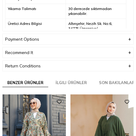
Yıkama Talimatı
30 derecede sıktırmadan
yıkanabilir.
Üretici Adres Bilgisi
Altınşehir, Nezih Sk. No:6,
34775 Ümraniye/
İstanbul/Türkiye
Payment Options
Üretici Mail Adresi
info@neva-style.com
Recommend It
Üretici Adı
NEVA STYLE
Return Conditions
BENZER ÜRÜNLER
İLGILI ÜRÜNLER
SON BAKILANLAR