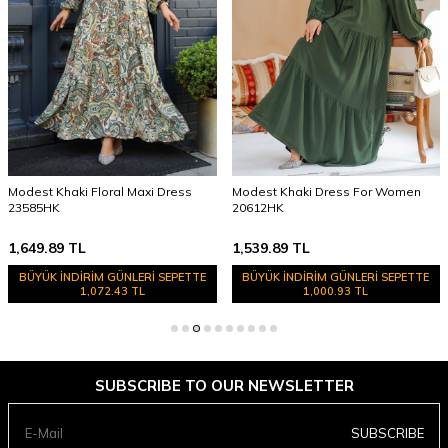
Modest Khaki Floral Maxi Dress
Modest Khaki Dress For Women
23585HK
20612HK
1,649.89
TL
1,539.89
TL
BÜYÜK İNDİRİM GÜNLERİ SEPETTE
BÜYÜK İNDİRİM GÜNLERİ SEPETTE
1,072.43 TL
1,000.93 TL
SUBSCRIBE TO OUR NEWSLETTER
SUBSCRIBE