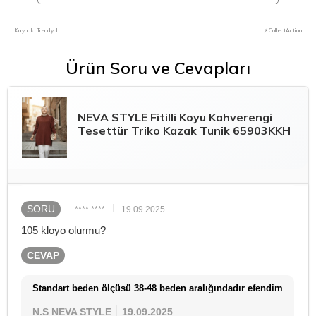
Kaynak: Trendyol
⚡ CollectAction
Ürün Soru ve Cevapları
NEVA STYLE
Fitilli Koyu Kahverengi
Tesettür Triko Kazak Tunik 65903KKH
SORU
**** ****
19.09.2025
105 kloyo olurmu?
CEVAP
Standart beden ölçüsü 38-48 beden aralığındadır efendim
N.S NEVA STYLE
19.09.2025