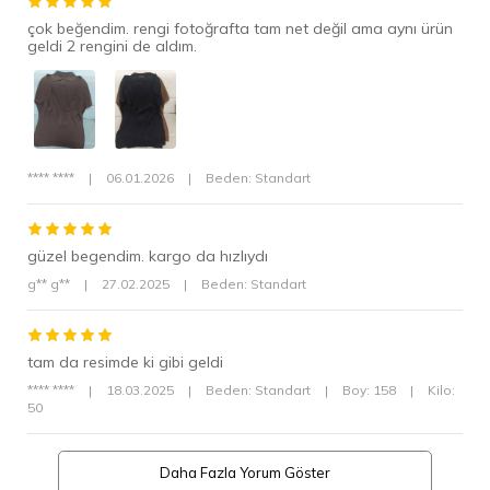
Üretici Adı
NEVA STYLE
çok beğendim. rengi fotoğrafta tam net değil ama aynı ürün
geldi 2 rengini de aldım.
**** ****
|
06.01.2026
|
Beden: Standart
güzel begendim. kargo da hızlıydı
g** g**
|
27.02.2025
|
Beden: Standart
tam da resimde ki gibi geldi
**** ****
|
18.03.2025
|
Beden: Standart
|
Boy: 158
|
Kilo:
50
Daha Fazla Yorum Göster