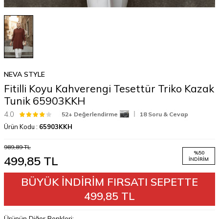
NEVA STYLE
Fitilli Koyu Kahverengi Tesettür Triko Kazak
Tunik 65903KKH
4.0
52+ Değerlendirme
18 Soru & Cevap
Ürün Kodu :
65903KKH
989,89
TL
%
50
499,85
TL
İNDIRIM
BÜYÜK İNDİRİM FIRSATI SEPETTE
499,85 TL
Ürünün Diğer Renkleri: