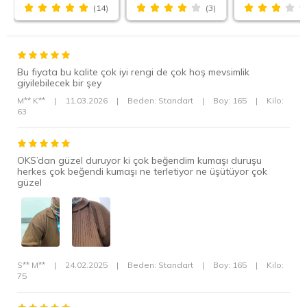
(14)
(3)
kombinlenebilir?
Koyu Kahverengi renkli model; krem, bej, ekru, siyah ve altın tonları
ile tamamlanabilir.
Hangi ayakkabı ve çanta seçenekleriyle
Bu fiyata bu kalite çok iyi rengi de çok hoş mevsimlik
tamamlanabilir?
giyilebilecek bir şey
Loafer, babet, sade spor ayakkabı veya kısa topuklu ayakkabı;
M** K**
|
11.03.2026
|
Beden: Standart
|
Boy: 165
|
Kilo:
günlük el ya da omuz çantasıyla tamamlanabilir.
63
Ürünün kodu nedir?
Ürün kodu FXY-65903 olarak belirtilmiştir.
OKS’dan güzel duruyor ki çok beğendim kumaşı duruşu
herkes çok beğendi kumaşı ne terletiyor ne üşütüyor çok
Ürün Açıklaması
güzel
Materyal Bileşeni
Tekstil
Yıkama Talimatı
30 derecede sıktırmadan
yıkanabilir.
Üretici Adres Bilgisi
Altınşehir, Nezih Sk. No:6,
34775 Ümraniye/
S** M**
|
24.02.2025
|
Beden: Standart
|
Boy: 165
|
Kilo:
İstanbul/Türkiye
75
Üretici Mail Adresi
info@neva-style.com