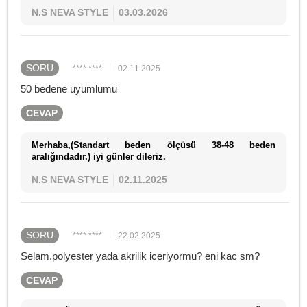
N.S NEVA STYLE
03.03.2026
SORU
**** ****
02.11.2025
50 bedene uyumlumu
CEVAP
Merhaba,(Standart beden ölçüsü 38-48 beden
aralığındadır.) iyi günler dileriz.
N.S NEVA STYLE
02.11.2025
SORU
**** ****
22.02.2025
Selam.polyester yada akrilik iceriyormu? eni kac sm?
CEVAP