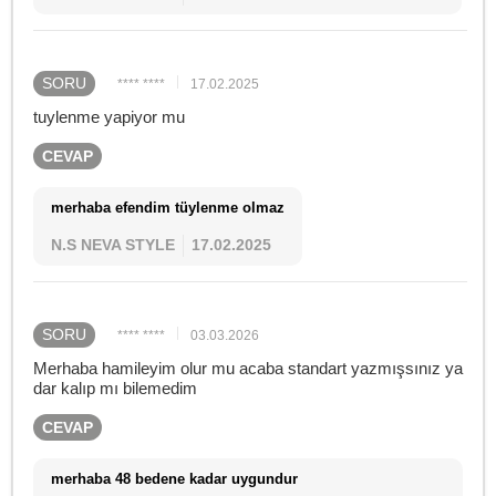
SORU
**** ****
17.02.2025
tuylenme yapiyor mu
CEVAP
merhaba efendim tüylenme olmaz
N.S NEVA STYLE
17.02.2025
SORU
**** ****
03.03.2026
Merhaba hamileyim olur mu acaba standart yazmışsınız ya
dar kalıp mı bilemedim
CEVAP
merhaba 48 bedene kadar uygundur