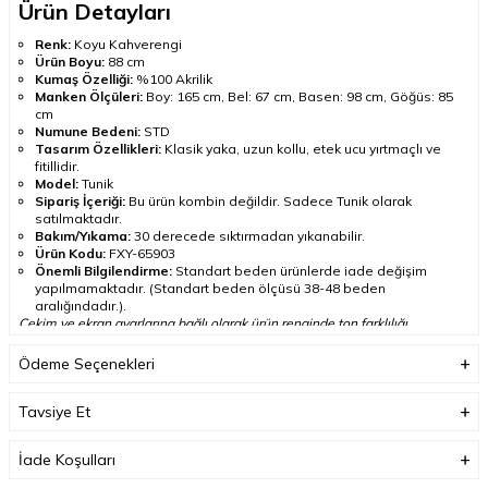
Ürün Detayları
Renk:
Koyu Kahverengi
Ürün Boyu:
88 cm
Kumaş Özelliği:
%100 Akrilik
Manken Ölçüleri:
Boy: 165 cm, Bel: 67 cm, Basen: 98 cm, Göğüs: 85
cm
Numune Bedeni:
STD
Tasarım Özellikleri:
Klasik yaka, uzun kollu, etek ucu yırtmaçlı ve
fitillidir.
Model:
Tunik
Sipariş İçeriği:
Bu ürün kombin değildir. Sadece Tunik olarak
satılmaktadır.
Bakım/Yıkama:
30 derecede sıktırmadan yıkanabilir.
Ürün Kodu:
FXY-65903
Önemli Bilgilendirme:
Standart beden ürünlerde iade değişim
yapılmamaktadır. (Standart beden ölçüsü 38-48 beden
aralığındadır.).
Çekim ve ekran ayarlarına bağlı olarak ürün renginde ton farklılığı
görülebilir.
Ödeme Seçenekleri
Ürün Açıklaması
Tesetturisland koleksiyonunda yer alan
Koyu Kahverengi Tesettür
Tavsiye Et
Tunik FXY-65903
, modern ve kolay kombinlenebilir bir görünüm
sunar. Klasik yaka, uzun kollu, etek ucu yırtmaçlı ve fitillidir.
İade Koşulları
Kumaş içeriği %100 Akrilik olarak belirtilmiştir. Ürün boyu 88 cm
olarak belirtilmiştir.