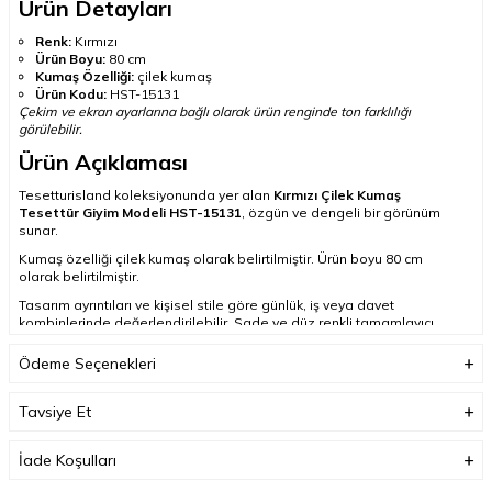
Ürün Detayları
Renk:
Kırmızı
Ürün Boyu:
80 cm
Kumaş Özelliği:
çilek kumaş
Ürün Kodu:
HST-15131
Çekim ve ekran ayarlarına bağlı olarak ürün renginde ton farklılığı
görülebilir.
Ürün Açıklaması
Tesetturisland koleksiyonunda yer alan
Kırmızı Çilek Kumaş
Tesettür Giyim Modeli HST-15131
, özgün ve dengeli bir görünüm
sunar.
Kumaş özelliği çilek kumaş olarak belirtilmiştir. Ürün boyu 80 cm
olarak belirtilmiştir.
Tasarım ayrıntıları ve kişisel stile göre günlük, iş veya davet
kombinlerinde değerlendirilebilir. Sade ve düz renkli tamamlayıcı
parçalarla, ürünün tasarım ayrıntılarını öne çıkaran kombinler
oluşturulabilir.
Ödeme Seçenekleri
Kırmızı tonu; siyah, bej, ekru, altın ve gümüş tonları ile uyumlu şal,
eşarp ve aksesuar seçimleriyle tamamlanabilir.
Tavsiye Et
Sık Sorulan Sorular
İade Koşulları
Ürün hangi renktir?