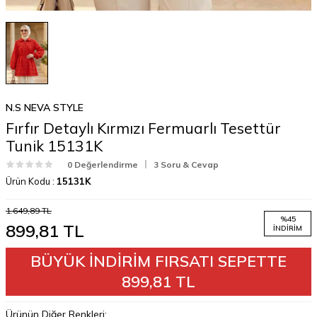
N.S NEVA STYLE
Fırfır Detaylı Kırmızı Fermuarlı Tesettür
Tunik 15131K
0 Değerlendirme
3 Soru & Cevap
Ürün Kodu :
15131K
1.649,89
TL
%
45
899,81
TL
İNDIRIM
BÜYÜK İNDİRİM FIRSATI SEPETTE
899,81 TL
Ürünün Diğer Renkleri: