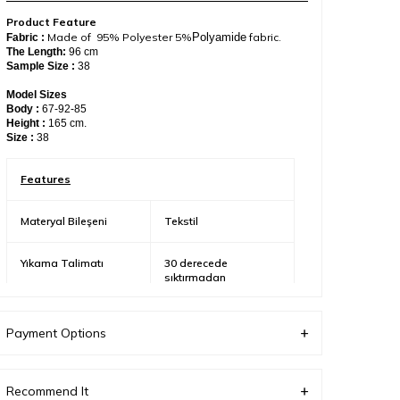
Product Feature
Made of 95% Polyester 5%
Polyamide
fabric.
Fabric :
The Length:
96
cm
Sample Size :
38
Model Sizes
Body :
67-92-85
Height :
165 cm.
Size :
38
Features
Materyal Bileşeni
Tekstil
Yıkama Talimatı
30 derecede
sıktırmadan
yıkanabilir.
Payment Options
Üretici Adres Bilgisi
Altınşehir, Nezih Sk.
No:6, 34775 Ümraniye/
İstanbul/Türkiye
Recommend It