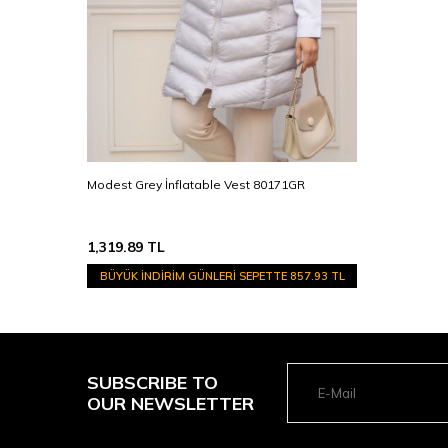
Modest Grey İnflatable Vest 80171GR
1,319.89
TL
BÜYÜK İNDİRİM GÜNLERİ SEPETTE
857.93 TL
SUBSCRIBE TO
OUR NEWSLETTER