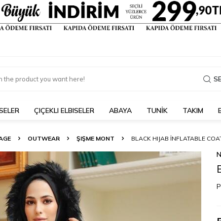
S
SELER
ÇIÇEKLI ELBISELER
ABAYA
TUNİK
TAKIM
AGE
OUTWEAR
ŞIŞME MONT
BLACK HIJAB İNFLATABLE COA
N
P