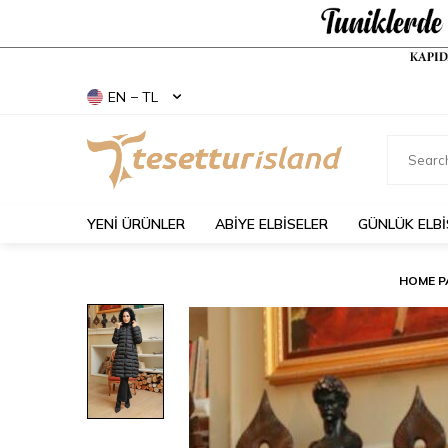
EN − TL
YENİ ÜRÜNLER
ABİYE ELBİSELER
GÜNLÜK ELBİ
HOME P