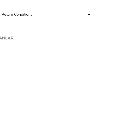
Üretici Mail Adresi
info@neva-style.com
Üretici Adı
NEVA STYLE
Return Conditions
LANLAR