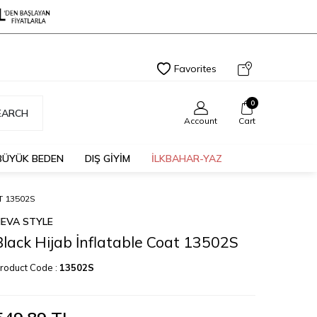
Favorites
0
EARCH
Account
Cart
BÜYÜK BEDEN
DIŞ GİYİM
İLKBAHAR-YAZ
T 13502S
EVA STYLE
Black Hijab İnflatable Coat 13502S
roduct Code :
13502S