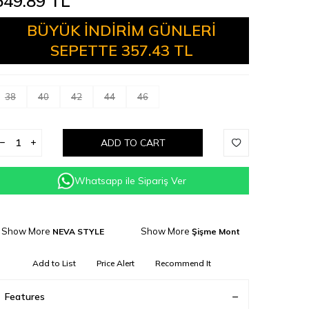
549.89
TL
BÜYÜK İNDİRİM GÜNLERİ
SEPETTE
357.43 TL
38
40
42
44
46
ADD TO CART
Whatsapp ile Sipariş Ver
Show More
Show More
NEVA STYLE
Şişme Mont
Add to List
Price Alert
Recommend It
Features